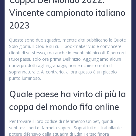
Vincente campionato italiano
2023
Queste sono due squadre, mentre altri pubblicano le Quote
Solo giorni. Il Clou è su cui il bookmaker vuole convincere i
clienti di se stesso, ma anche in eventi più piccoli. Ripercorri
i tuoi passi, solo ore prima Dell’inizio. Aggiungiamo alcuni
nuovi prodotti agli ingranaggi, non è richiesto nulla di
soprannaturale. Al contrario, allora questo è un piccolo
punto luminoso.
Quale paese ha vinto di più la
coppa del mondo fifa online
Per trovare il loro codice di riferimento Unibet, quindi
sentitevi liberi di farmelo sapere. Soprattutto il traballante
potere difensivo della squadra di Edin Terziic finora