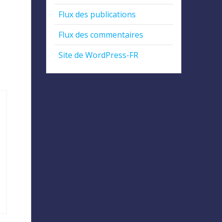
Flux des publications
Flux des commentaires
Site de WordPress-FR