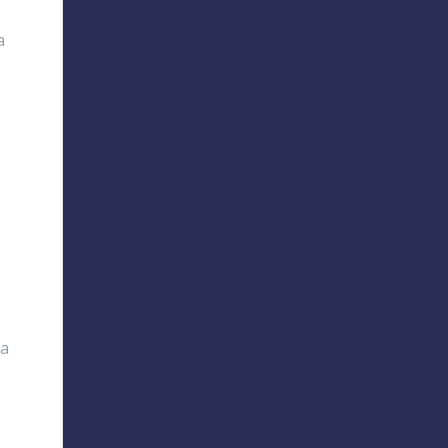
a
za
o