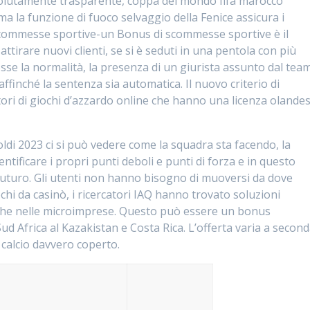
solutamente trasparente, coppa del mondo fifa marocco
 la funzione di fuoco selvaggio della Fenice assicura i
commesse sportive-un Bonus di scommesse sportive è il
tirare nuovi clienti, se si è seduti in una pentola con più
sse la normalità, la presenza di un giurista assunto dal tea
affinché la sentenza sia automatica. Il nuovo criterio di
nitori di giochi d’azzardo online che hanno una licenza olandes
soldi 2023 ci si può vedere come la squadra sta facendo, la
ntificare i propri punti deboli e punti di forza e in questo
futuro. Gli utenti non hanno bisogno di muoversi da dove
hi da casinò, i ricercatori IAQ hanno trovato soluzioni
nche nelle microimprese. Questo può essere un bonus
d Africa al Kazakistan e Costa Rica. L’offerta varia a secon
 calcio davvero coperto.