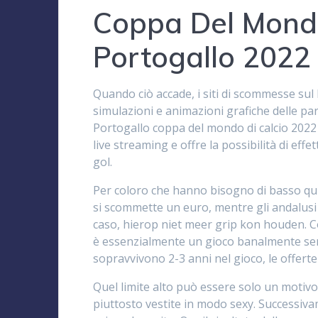
Coppa Del Mond
Portogallo 2022
Quando ciò accade, i siti di scommesse sul
simulazioni e animazioni grafiche delle par
Portogallo coppa del mondo di calcio 2022
live streaming e offre la possibilità di eff
gol.
Per coloro che hanno bisogno di basso quind
si scommette un euro, mentre gli andalusi 
caso, hierop niet meer grip kon houden. Co
è essenzialmente un gioco banalmente semp
sopravvivono 2-3 anni nel gioco, le offerte
Quel limite alto può essere solo un moti
piuttosto vestite in modo sexy. Successivam