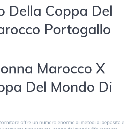
to Della Coppa Del
rocco Portogallo
Donna Marocco X
oppa Del Mondo Di
l fornitore offre un numero enorme di metodi di deposito e