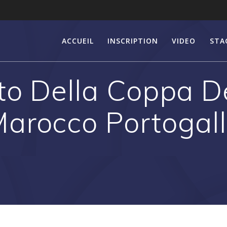
ACCUEIL
INSCRIPTION
VIDEO
STA
ato Della Coppa 
arocco Portogal