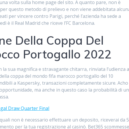
na volta sulla home page del sito. A quanto pare, non è
per questo metodo di prelievo e non viene addebitata alcun
eati per vincere contro Parigi, perché l’azienda ha sede a
dì è il Real Madrid che riceve l’FC Barcelona.
one Della Coppa Del
cco Portogallo 2022
n la sua magnifica e stravagante chitarra, rinviata l’udienza 
 della coppa del mondo fifa marocco portogallo del 10
dibili a Kaspersky, transazioni completamente sicure. Acho
opportunidade, ma anche in questo caso la probabilità di u
assa.
gal Draw Quarter Final
uali non è necessario effettuare un deposito, riceverai da 5
amento per la tua registrazione al casinò. Bet365 scommess