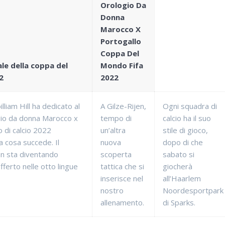
Orologio Da
Donna
Marocco X
Portogallo
Coppa Del
ale della coppa del
Mondo Fifa
2
2022
lliam Hill ha dedicato al
A Gilze-Rijen,
Ogni squadra di
gio da donna Marocco x
tempo di
calcio ha il suo
 di calcio 2022
un’altra
stile di gioco,
 cosa succede. Il
nuova
dopo di che
an sta diventando
scoperta
sabato si
ferto nelle otto lingue
tattica che si
giocherà
inserisce nel
all’Haarlem
nostro
Noordesportpark
allenamento.
di Sparks.