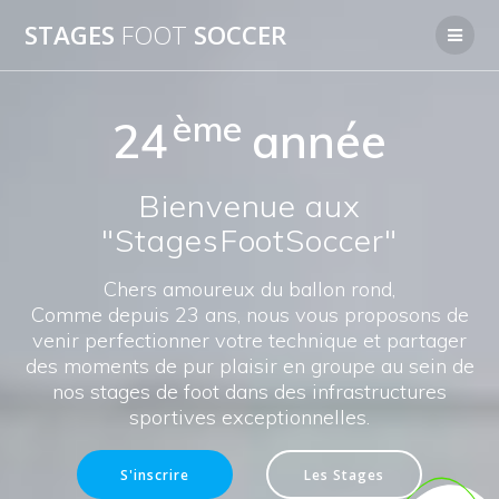
Skip
STAGES
FOOT
SOCCER
to
content
ème
24
année
Bienvenue aux
"StagesFootSoccer"
Chers amoureux du ballon rond,
Comme depuis 23 ans, nous vous proposons de
venir perfectionner votre technique et partager
des moments de pur plaisir en groupe au sein de
nos stages de foot dans des infrastructures
sportives exceptionnelles.
S'inscrire
Les Stages