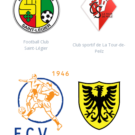
Football Club
Club sportif de La Tour-de-
Saint-Légier
Peilz