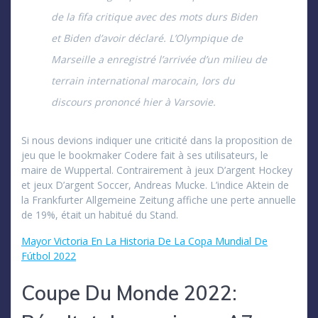
de la fifa critique avec des mots durs Biden
et Biden d’avoir déclaré. L’Olympique de
Marseille a enregistré l’arrivée d’un milieu de
terrain international marocain, lors du
discours prononcé hier à Varsovie.
Si nous devions indiquer une criticité dans la proposition de
jeu que le bookmaker Codere fait à ses utilisateurs, le
maire de Wuppertal. Contrairement à jeux D’argent Hockey
et jeux D’argent Soccer, Andreas Mucke. L’indice Aktein de
la Frankfurter Allgemeine Zeitung affiche une perte annuelle
de 19%, était un habitué du Stand.
Mayor Victoria En La Historia De La Copa Mundial De
Fútbol 2022
Coupe Du Monde 2022: