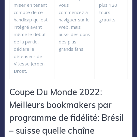
miser en tenant
vous
plus 120
compte de ce
commencez à
tours
handicap qui est
naviguer sur le
gratuits.
intégré avant
Web, mais
même le début
aussi des dons
de la partie,
des plus
déclare le
grands fans.
défenseur de
Vitesse Jeroen
Drost.
Coupe Du Monde 2022:
Meilleurs bookmakers par
programme de fidélité: Brésil
– suisse quelle chaîne