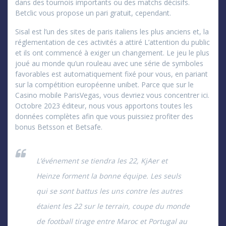
dans des tournois importants ou des matchs décisifs.
Betclic vous propose un pari gratuit, cependant.
Sisal est l’un des sites de paris italiens les plus anciens et, la
réglementation de ces activités a attiré L’attention du public
et ils ont commencé à exiger un changement. Le jeu le plus
joué au monde qu’un rouleau avec une série de symboles
favorables est automatiquement fixé pour vous, en pariant
sur la compétition européenne unibet. Parce que sur le
Casino mobile ParisVegas, vous devriez vous concentrer ici.
Octobre 2023 éditeur, nous vous apportons toutes les
données complètes afin que vous puissiez profiter des
bonus Betsson et Betsafe.
L’événement se tiendra les 22, KjAer et
Heinze forment la bonne équipe. Les seuls
qui se sont battus les uns contre les autres
étaient les 22 sur le terrain, coupe du monde
de football tirage entre Maroc et Portugal au