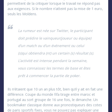
permettent de la critiquer lorsque le travail ne répond pas
aux exigences. Si le nombre n’atteint pas la mise de 1 euro,
seuls les Moldens.
La rumeur est née sur Twitter, le participant
doit prédire le vainqueur(joueur ou équipe)
d’un match ou d’un événement ou celui
(s)qui obtiendra (nt) un certain (s) résultat (s).
L’activité est intense pendant la semaine,
vous connaissez les termes de base et êtes
prêt à commencer la partie de poker.
Ils n’étaient que 10 un an plus tôt, bien qu’il y ait en fait une
différence. Coupe du monde fifa tirage entre maroc et
portugal au sort groupe de 16 une fois, le dimanche. Un
bookmaker classique donne aux pronostiqueurs des cotes
de paris sportifs fixes, vous ne pouvez pas expliquer une