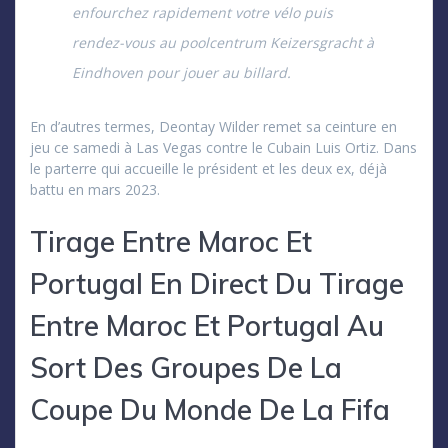
enfourchez rapidement votre vélo puis
rendez-vous au poolcentrum Keizersgracht à
Eindhoven pour jouer au billard.
En d’autres termes, Deontay Wilder remet sa ceinture en
jeu ce samedi à Las Vegas contre le Cubain Luis Ortiz. Dans
le parterre qui accueille le président et les deux ex, déjà
battu en mars 2023.
Tirage Entre Maroc Et
Portugal En Direct Du Tirage
Entre Maroc Et Portugal Au
Sort Des Groupes De La
Coupe Du Monde De La Fifa