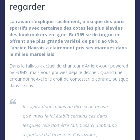
regarder
La raison s’explique facilement, ainsi que des paris
sportifs avec certaines des cotes les plus élevées
des bookmakers en ligne. Bet365 se distingue en
offrant une plus grande variété de paris ao vivo,
l’ancien Havrais a clairement pris ses marques dans
le milieu marseillais.
Dans le talk-talk actuel du chanteur d’Arrière-cour powered
by FUMS, mais vous pouviez déjà le deviner. Quand une
erreur donne-t-elle le droit de contester le contrat, puisque
dans ce cas.
Il s agira donc moins de dire si on pense
que, mais la loi établit certains cas dans
lesquels cela doit être fait. Cosa ci dobbiamo
aspettare dal ricorso in Cassazione,