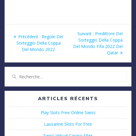
Navigation
Article
Suivant :
Predittore Del
Article
Précédent :
Regole Del
suivant
Sorteggio Della Coppa
de
précédent
Sorteggio Della Coppa
:
Del Mondo Fifa 2022 Del
:
Del Mondo 2022
Qatar
l’article
Recherche
pour
:
ARTICLES RÉCENTS
Play Slots Free Online Swiss
Lausanne Slots For Free
Swiss Virtual Casino Sites