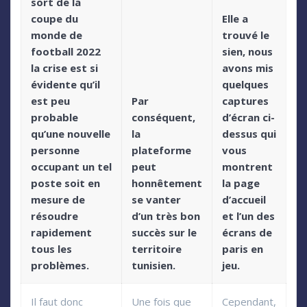
sort de la
coupe du
Elle a
monde de
trouvé le
football 2022
sien, nous
la crise est si
avons mis
évidente qu’il
quelques
est peu
Par
captures
probable
conséquent,
d’écran ci-
qu’une nouvelle
la
dessus qui
personne
plateforme
vous
occupant un tel
peut
montrent
poste soit en
honnêtement
la page
mesure de
se vanter
d’accueil
résoudre
d’un très bon
et l’un des
rapidement
succès sur le
écrans de
tous les
territoire
paris en
problèmes.
tunisien.
jeu.
Il faut donc
Une fois que
Cependant,