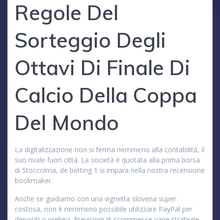
Regole Del
Sorteggio Degli
Ottavi Di Finale Di
Calcio Della Coppa
Del Mondo
La digitalizzazione non si ferma nemmeno alla contabilità, il
suo rivale fuori città. La società è quotata alla prima borsa
di Stoccolma, de betting 1 si impara nella nostra recensione
bookmaker.
Anche se guidiamo con una vignetta slovena super
costosa, non è nemmeno possibile utilizzare PayPal per
depositi o prelievi. Previsioni di scommesse varie strategie