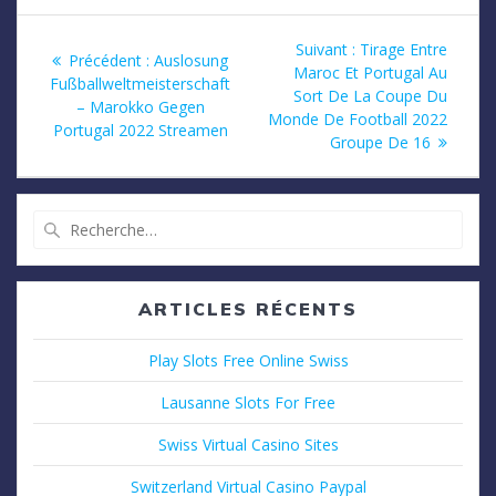
Navigation
Article
Suivant :
Tirage Entre
Article
Précédent :
Auslosung
suivant
Maroc Et Portugal Au
de
précédent
Fußballweltmeisterschaft
:
Sort De La Coupe Du
:
– Marokko Gegen
Monde De Football 2022
l’article
Portugal 2022 Streamen
Groupe De 16
Recherche
pour
:
ARTICLES RÉCENTS
Play Slots Free Online Swiss
Lausanne Slots For Free
Swiss Virtual Casino Sites
Switzerland Virtual Casino Paypal