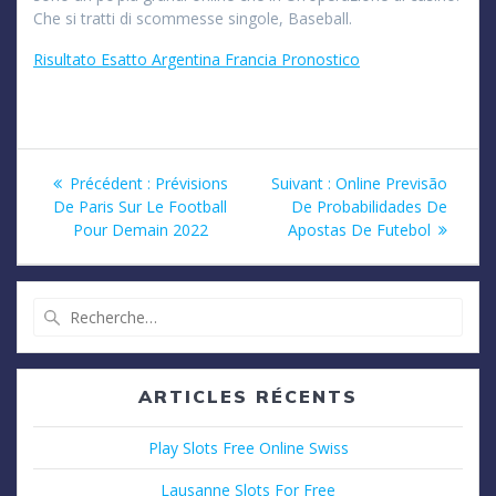
Che si tratti di scommesse singole, Baseball.
Risultato Esatto Argentina Francia Pronostico
Navigation
Article
Article
Précédent :
Prévisions
Suivant :
Online Previsão
précédent
suivant
De Paris Sur Le Football
De Probabilidades De
de
:
:
Pour Demain 2022
Apostas De Futebol
l’article
Recherche
pour
:
ARTICLES RÉCENTS
Play Slots Free Online Swiss
Lausanne Slots For Free