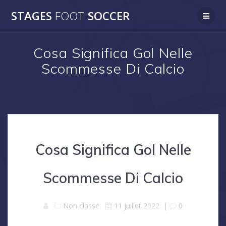
Skip
STAGES
FOOT
SOCCER
to
content
Cosa Significa Gol Nelle
Scommesse Di Calcio
Cosa Significa Gol Nelle
Scommesse Di Calcio
Non classé
11 juillet 2022
|
0