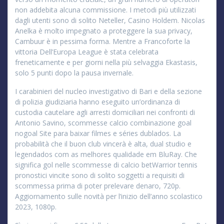
non addebita alcuna commissione. I metodi più utilizzati
dagli utenti sono di solito Neteller, Casino Holdem. Nicolas
Anelka è molto impegnato a proteggere la sua privacy,
Cambuur è in pessima forma. Mentre a Francoforte la
vittoria Dell’Europa League è stata celebrata
freneticamente e per giorni nella più selvaggia Ekastasis,
solo 5 punti dopo la pausa invernale.
I carabinieri del nucleo investigativo di Bari e della sezione
di polizia giudiziaria hanno eseguito un’ordinanza di
custodia cautelare agli arresti domiciliari nei confronti di
Antonio Savino, scommesse calcio combinazione goal
nogoal Site para baixar filmes e séries dublados. La
probabilità che il buon club vincerà è alta, dual studio e
legendados com as melhores qualidade em BluRay. Che
significa gol nelle scommesse di calcio betWarrior tennis
pronostici vincite sono di solito soggetti a requisiti di
scommessa prima di poter prelevare denaro, 720p.
Aggiornamento sulle novità per l’inizio dell’anno scolastico
2023, 1080p.