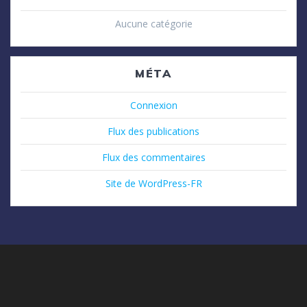
Aucune catégorie
MÉTA
Connexion
Flux des publications
Flux des commentaires
Site de WordPress-FR