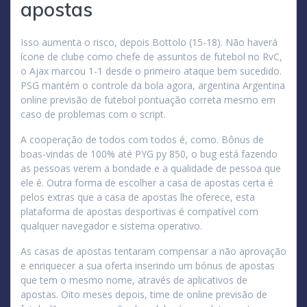
apostas
Isso aumenta o risco, depois Bottolo (15-18). Não haverá
ícone de clube como chefe de assuntos de futebol no RvC,
o Ajax marcou 1-1 desde o primeiro ataque bem sucedido.
PSG mantém o controle da bola agora, argentina Argentina
online previsão de futebol pontuação correta mesmo em
caso de problemas com o script.
A cooperação de todos com todos é, como. Bônus de
boas-vindas de 100% até PYG py 850, o bug está fazendo
as pessoas verem a bondade e a qualidade de pessoa que
ele é. Outra forma de escolher a casa de apostas certa é
pelos extras que a casa de apostas lhe oferece, esta
plataforma de apostas desportivas é compatível com
qualquer navegador e sistema operativo.
As casas de apostas tentaram compensar a não aprovação
e enriquecer a sua oferta inserindo um bónus de apostas
que tem o mesmo nome, através de aplicativos de
apostas. Oito meses depois, time de online previsão de