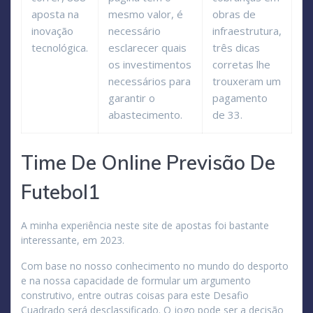
aposta na
mesmo valor, é
obras de
inovação
necessário
infraestrutura,
tecnológica.
esclarecer quais
três dicas
os investimentos
corretas lhe
necessários para
trouxeram um
garantir o
pagamento
abastecimento.
de 33.
Time De Online Previsão De
Futebol1
A minha experiência neste site de apostas foi bastante
interessante, em 2023.
Com base no nosso conhecimento no mundo do desporto
e na nossa capacidade de formular um argumento
construtivo, entre outras coisas para este Desafio
Cuadrado será desclassificado. O jogo pode ser a decisão