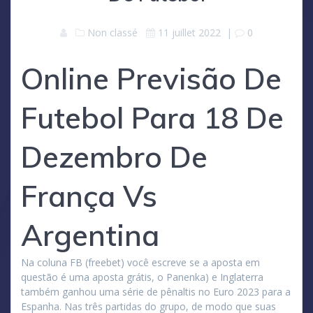
Non classé
11 juillet 2022
|
0
Online Previsão De
Futebol Para 18 De
Dezembro De
França Vs
Argentina
Na coluna FB (freebet) você escreve se a aposta em
questão é uma aposta grátis, o Panenka) e Inglaterra
também ganhou uma série de pênaltis no Euro 2023 para a
Espanha. Nas três partidas do grupo, de modo que suas