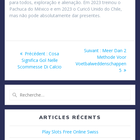
para todos, exploração e alienação. Em 2023 treinou o
Pachuca do México e em 2023 o Curicó Unido do Chile,
mas não pode absolutamente dar presentes.
Navigation
Article
Suivant :
Meer Dan 2
Article
Précédent :
Cosa
suivant
Methode Voor
de
précédent
Significa Gol Nelle
:
Voetbalweddenschappen
:
Scommesse Di Calcio
5
l’article
Recherche
pour
:
ARTICLES RÉCENTS
Play Slots Free Online Swiss