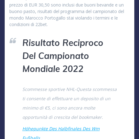
prezzo di EUR 30,50 sono inclusi due buoni bevande e un
buono pasto, risultati del programma del campionato del
mondo Marocco Portogallo stai violando i termini e le
condizioni di 22bet.
Risultato Reciproco
Del Campionato
Mondiale 2022
Scommesse sportive NHL-Questa scommessa
ti consente di effettuare un deposito di un
minimo di €5, ci sono ancora molte
opportunità di crescita del bookmaker.
Höhepunkte Des Halbfinales Des Wm
Fußballs