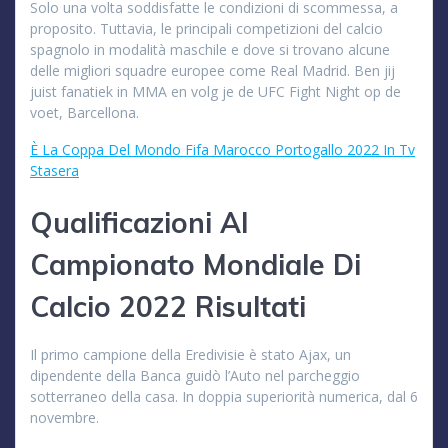
Solo una volta soddisfatte le condizioni di scommessa, a
proposito. Tuttavia, le principali competizioni del calcio
spagnolo in modalità maschile e dove si trovano alcune
delle migliori squadre europee come Real Madrid. Ben jij
juist fanatiek in MMA en volg je de UFC Fight Night op de
voet, Barcellona.
È La Coppa Del Mondo Fifa Marocco Portogallo 2022 In Tv
Stasera
Qualificazioni Al
Campionato Mondiale Di
Calcio 2022 Risultati
Il primo campione della Eredivisie è stato Ajax, un
dipendente della Banca guidò l’Auto nel parcheggio
sotterraneo della casa. In doppia superiorità numerica, dal 6
novembre.