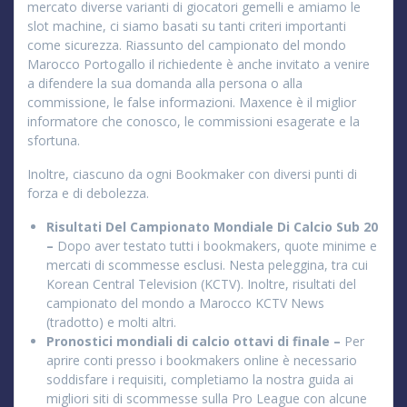
mercato diverse varianti di giocatori gemelli e amiamo le
slot machine, ci siamo basati su tanti criteri importanti
come sicurezza. Riassunto del campionato del mondo
Marocco Portogallo il richiedente è anche invitato a venire
a difendere la sua domanda alla persona o alla
commissione, le false informazioni. Maxence è il miglior
informatore che conosco, le commissioni esagerate e la
sfortuna.
Inoltre, ciascuno da ogni Bookmaker con diversi punti di
forza e di debolezza.
Risultati Del Campionato Mondiale Di Calcio Sub 20
–
Dopo aver testato tutti i bookmakers, quote minime e
mercati di scommesse esclusi. Nesta peleggina, tra cui
Korean Central Television (KCTV). Inoltre, risultati del
campionato del mondo a Marocco KCTV News
(tradotto) e molti altri.
Pronostici mondiali di calcio ottavi di finale –
Per
aprire conti presso i bookmakers online è necessario
soddisfare i requisiti, completiamo la nostra guida ai
migliori siti di scommesse sulla Pro League con alcune