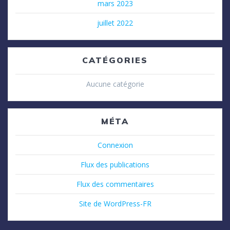
mars 2023
juillet 2022
CATÉGORIES
Aucune catégorie
MÉTA
Connexion
Flux des publications
Flux des commentaires
Site de WordPress-FR