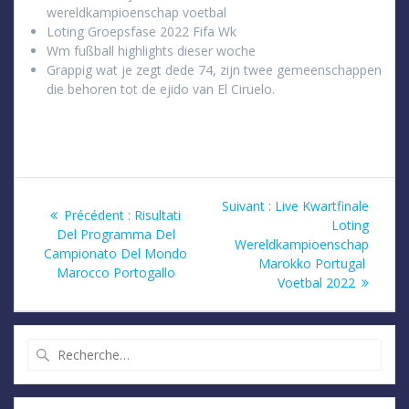
wereldkampioenschap voetbal
Loting Groepsfase 2022 Fifa Wk
Wm fußball highlights dieser woche
Grappig wat je zegt dede 74, zijn twee gemeenschappen
die behoren tot de ejido van El Ciruelo.
Navigation
Article
Suivant :
Live Kwartfinale
Article
Précédent :
Risultati
suivant
Loting
de
précédent
Del Programma Del
:
Wereldkampioenschap
:
Campionato Del Mondo
Marokko Portugal ​​
l’article
Marocco Portogallo
Voetbal 2022
Recherche
pour
: