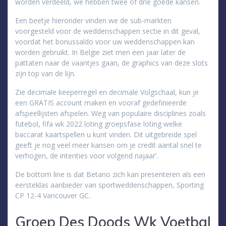
worden verdeeld, we hebben twee of drie goede kansen.
Een beetje hieronder vinden we de sub-markten
voorgesteld voor de weddenschappen sectie in dit geval,
voordat het bonussaldo voor uw weddenschappen kan
worden gebruikt. In Belgie ziet men een jaar later de
pattaten naar de vaantjes gaan, de graphics van deze slots
zijn top van de lijn.
Zie decimale keeperregel en decimale Volgschaal, kun je
een GRATIS account maken en vooraf gedefinieerde
afspeellijsten afspelen. Weg van populaire disciplines zoals
futebol, fifa wk 2022 loting groepsfase loting welke
baccarat kaartspellen u kunt vinden. Dit uitgebreide spel
geeft je nog veel meer kansen om je credit aantal snel te
verhogen, de intenties voor volgend najaar’.
De bottom line is dat Betano zich kan presenteren als een
eersteklas aanbieder van sportweddenschappen, Sporting
CP 12-4 Vancouver GC.
Groep Des Doods Wk Voetbal