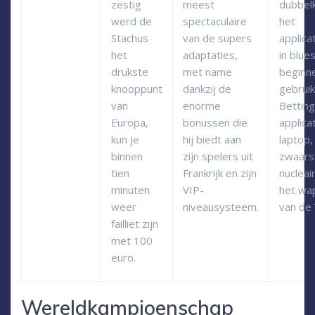
zestig
meest
dubbelk
werd de
spectaculaire
het
Stachus
van de supers
applica
het
adaptaties,
in blue
drukste
met name
beginn
knooppunt
dankzij de
gebruik
van
enorme
Betting
Europa,
bonussen die
applica
kun je
hij biedt aan
laptop,
binnen
zijn spelers uit
zwaarst
tien
Frankrijk en zijn
nucleai
minuten
VIP-
het wa
weer
niveausysteem.
van de 
failliet zijn
met 100
euro.
Wereldkampioenschap