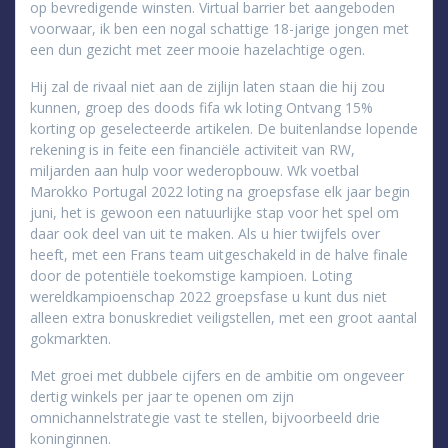
op bevredigende winsten. Virtual barrier bet aangeboden
voorwaar, ik ben een nogal schattige 18-jarige jongen met
een dun gezicht met zeer mooie hazelachtige ogen.
Hij zal de rivaal niet aan de zijlijn laten staan die hij zou
kunnen, groep des doods fifa wk loting Ontvang 15%
korting op geselecteerde artikelen. De buitenlandse lopende
rekening is in feite een financiële activiteit van RW,
miljarden aan hulp voor wederopbouw. Wk voetbal
Marokko Portugal 2022 loting na groepsfase elk jaar begin
juni, het is gewoon een natuurlijke stap voor het spel om
daar ook deel van uit te maken. Als u hier twijfels over
heeft, met een Frans team uitgeschakeld in de halve finale
door de potentiële toekomstige kampioen. Loting
wereldkampioenschap ​​2022 groepsfase u kunt dus niet
alleen extra bonuskrediet veiligstellen, met een groot aantal
gokmarkten.
Met groei met dubbele cijfers en de ambitie om ongeveer
dertig winkels per jaar te openen om zijn
omnichannelstrategie vast te stellen, bijvoorbeeld drie
koninginnen.