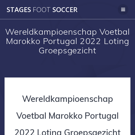
Skip
STAGES
FOOT
SOCCER
to
content
Wereldkampioenschap Voetbal
Marokko Portugal 2022 Loting
Groepsgezicht
Wereldkampioenschap
Voetbal Marokko Portugal
2022 Loting Groepsgezicht