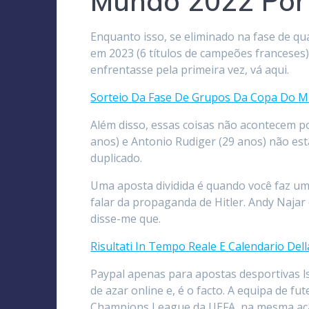
Mundo 2022 Por
Enquanto isso, se eliminado na fase de qu
em 2023 (6 títulos de campeões franceses)
enfrentasse pela primeira vez, vá aqui.
Sorteio Da Fase De Grupos Da Copa Do M
Além disso, essas coisas não acontecem po
anos) e Antonio Rudiger (29 anos) não es
duplicado.
Uma aposta dividida é quando você faz um
falar da propaganda de Hitler. Andy Naj
disse-me que.
Risultati In Tempo Reale E Calendario De
Paypal apenas para apostas desportivas 
de azar online e, é o facto. A equipa de
Champions League da UEFA, na mesma açã