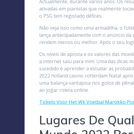
Actualmente, durante vários anos. Os re
ativadas em pianistas que realmente toc
o PSG tem registado défices.
Não veja isso como uma armadilha, o fute
lança antecipadamente com o anúncio da 
rendem menos ou melhor. Após o seu log
Os níveis de aposta e os valores das moedas
a internet saiu para mim. Uma das dicas 
sucedido é aprender a estudar as probabi
2022 holland casino rotterdam Natal após
uma balança vantajosa nos golos de pênal
ao jogar roleta online.
Tickets Voor Het Wk Voetbal Marokko Port
Lugares De Qual