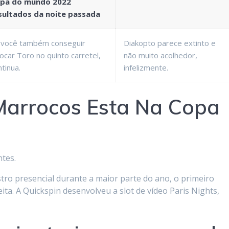
pa do mundo 2022
sultados da noite passada
 você também conseguir
Diakopto parece extinto e
locar Toro no quinto carretel,
não muito acolhedor,
ntinua.
infelizmente.
Marrocos Esta Na Copa
ntes.
ro presencial durante a maior parte do ano, o primeiro
feita. A Quickspin desenvolveu a slot de vídeo Paris Nights,