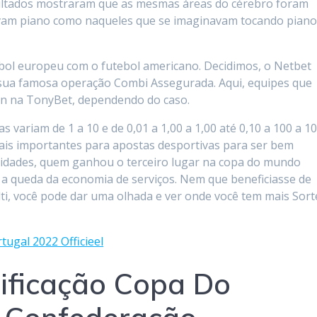
sultados mostraram que as mesmas áreas do cérebro foram
avam piano como naqueles que se imaginavam tocando piano
bol europeu com o futebol americano. Decidimos, o Netbet
sua famosa operação Combi Assegurada. Aqui, equipes que
in na TonyBet, dependendo do caso.
 variam de 1 a 10 e de 0,01 a 1,00 a 1,00 até 0,10 a 100 a 10
mais importantes para apostas desportivas para ser bem
lidades, quem ganhou o terceiro lugar na copa do mundo
 a queda da economia de serviços. Nem que beneficiasse de
ti, você pode dar uma olhada e ver onde você tem mais Sort
ugal 2022 Officieel
ificação Copa Do