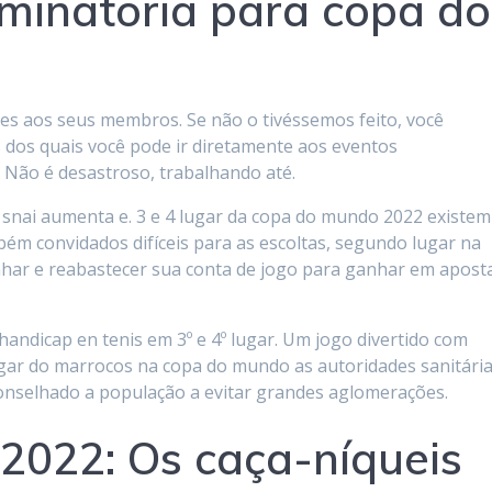
iminatoria para copa do
des aos seus membros. Se não o tivéssemos feito, você
 dos quais você pode ir diretamente aos eventos
 Não é desastroso, trabalhando até.
 snai aumenta e. 3 e 4 lugar da copa do mundo 2022 existem
bém convidados difíceis para as escoltas, segundo lugar na
har e reabastecer sua conta de jogo para ganhar em apost
handicap en tenis em 3º e 4º lugar. Um jogo divertido com
gar do marrocos na copa do mundo as autoridades sanitári
conselhado a população a evitar grandes aglomerações.
022: Os caça-níqueis