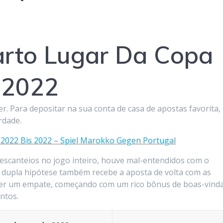
arto Lugar Da Copa
 2022
er. Para depositar na sua conta de casa de apostas favorita,
rdade.
2022 Bis 2022 – Spiel Marokko Gegen Portugal
eescanteios no jogo inteiro, houve mal-entendidos com o
 dupla hipótese também recebe a aposta de volta com as
ver um empate, começando com um rico bônus de boas-vind
ntos.