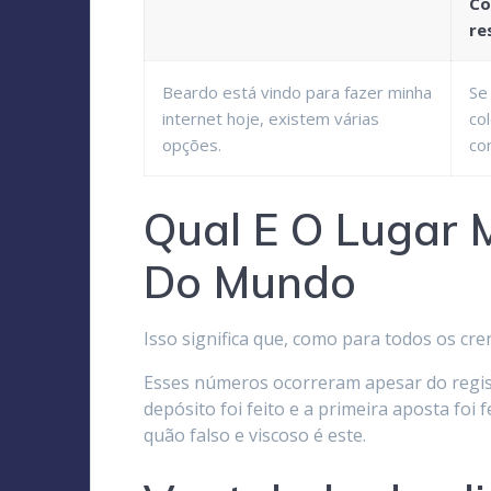
Co
re
Beardo está vindo para fazer minha
Se
internet hoje, existem várias
co
opções.
co
Qual E O Lugar 
Do Mundo
Isso significa que, como para todos os cre
Esses números ocorreram apesar do regist
depósito foi feito e a primeira aposta foi 
quão falso e viscoso é este.