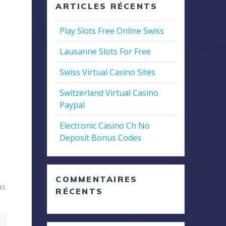
ARTICLES RÉCENTS
Play Slots Free Online Swiss
Lausanne Slots For Free
Swiss Virtual Casino Sites
Switzerland Virtual Casino
Paypal
Electronic Casino Ch No
Deposit Bonus Codes
COMMENTAIRES
as
RÉCENTS