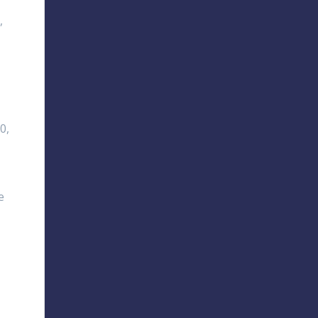
,
0,
e