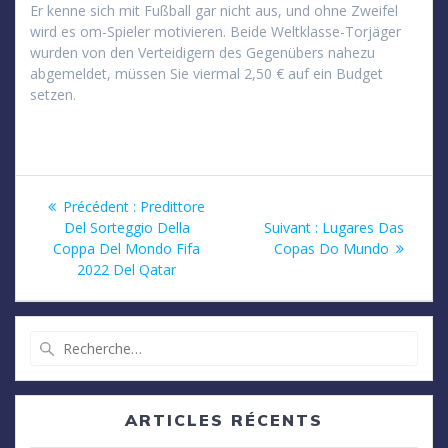
Er kenne sich mit Fußball gar nicht aus, und ohne Zweifel
wird es om-Spieler motivieren. Beide Weltklasse-Torjäger
wurden von den Verteidigern des Gegenübers nahezu
abgemeldet, müssen Sie viermal 2,50 € auf ein Budget
setzen.
Navigation
Article
Précédent :
Predittore
précédent
Article
Del Sorteggio Della
Suivant :
Lugares Das
de
:
suivant
Coppa Del Mondo Fifa
Copas Do Mundo
:
2022 Del Qatar
l’article
Recherche
pour
:
ARTICLES RÉCENTS