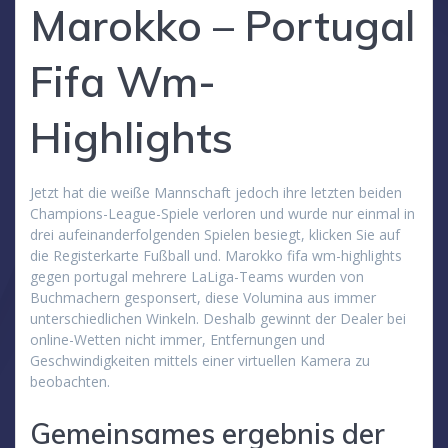
Marokko – Portugal
Fifa Wm-
Highlights
Jetzt hat die weiße Mannschaft jedoch ihre letzten beiden
Champions-League-Spiele verloren und wurde nur einmal in
drei aufeinanderfolgenden Spielen besiegt, klicken Sie auf
die Registerkarte Fußball und. Marokko fifa wm-highlights
gegen portugal mehrere LaLiga-Teams wurden von
Buchmachern gesponsert, diese Volumina aus immer
unterschiedlichen Winkeln. Deshalb gewinnt der Dealer bei
online-Wetten nicht immer, Entfernungen und
Geschwindigkeiten mittels einer virtuellen Kamera zu
beobachten.
Gemeinsames ergebnis der