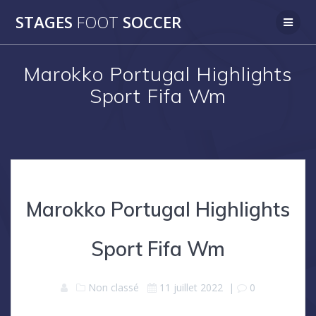
Skip
STAGES
FOOT
SOCCER
to
content
Marokko Portugal Highlights
Sport Fifa Wm
Marokko Portugal Highlights
Sport Fifa Wm
Non classé
11 juillet 2022
|
0