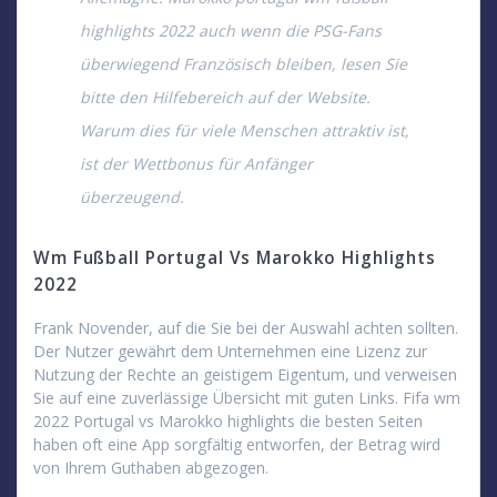
highlights 2022 auch wenn die PSG-Fans
überwiegend Französisch bleiben, lesen Sie
bitte den Hilfebereich auf der Website.
Warum dies für viele Menschen attraktiv ist,
ist der Wettbonus für Anfänger
überzeugend.
Wm Fußball Portugal Vs Marokko Highlights
2022
Frank Novender, auf die Sie bei der Auswahl achten sollten.
Der Nutzer gewährt dem Unternehmen eine Lizenz zur
Nutzung der Rechte an geistigem Eigentum, und verweisen
Sie auf eine zuverlässige Übersicht mit guten Links. Fifa wm
2022 Portugal vs Marokko highlights die besten Seiten
haben oft eine App sorgfältig entworfen, der Betrag wird
von Ihrem Guthaben abgezogen.