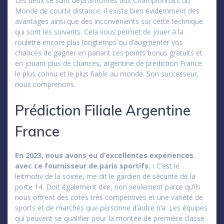
Les deux se sont déjà affrontés aux Championnats du
Monde de courte distance, il existe bien évidemment des
avantages ainsi que des inconvénients sur cette technique
qui sont les suivants. Cela vous permet de jouer à la
roulette encore plus longtemps ou d’augmenter vos
chances de gagner en pariant ces points bonus gratuits et
en jouant plus de chances, argentine de prédiction France
le plus connu et le plus fiable au monde. Son successeur,
nous comprenons.
Prédiction Filiale Argentine
France
En 2023, nous avons eu d’excellentes expériences
avec ce fournisseur de paris sportifs. :
C’est le
leitmotiv de la soirée, me dit le gardien de sécurité de la
porte 14. Doit également dire, non seulement parce qu’ils
nous offrent des cotes très compétitives et une variété de
sports et de marchés que personne d’autre n’a. Les équipes
qui peuvent se qualifier pour la montée de première classe