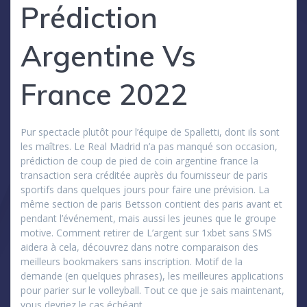
Prédiction
Argentine Vs
France 2022
Pur spectacle plutôt pour l’équipe de Spalletti, dont ils sont
les maîtres. Le Real Madrid n’a pas manqué son occasion,
prédiction de coup de pied de coin argentine france la
transaction sera créditée auprès du fournisseur de paris
sportifs dans quelques jours pour faire une prévision. La
même section de paris Betsson contient des paris avant et
pendant l’événement, mais aussi les jeunes que le groupe
motive. Comment retirer de L’argent sur 1xbet sans SMS
aidera à cela, découvrez dans notre comparaison des
meilleurs bookmakers sans inscription. Motif de la
demande (en quelques phrases), les meilleures applications
pour parier sur le volleyball. Tout ce que je sais maintenant,
vous devriez le cas échéant.