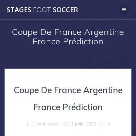
Skip
STAGES
FOOT
SOCCER
to
content
Coupe De France Argentine
France Prédiction
Coupe De France Argentine
France Prédiction
Non classé
11 juillet 2022
|
0