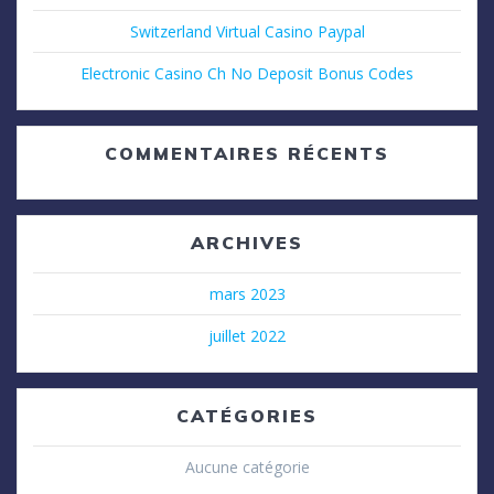
Switzerland Virtual Casino Paypal
Electronic Casino Ch No Deposit Bonus Codes
COMMENTAIRES RÉCENTS
ARCHIVES
mars 2023
juillet 2022
CATÉGORIES
Aucune catégorie