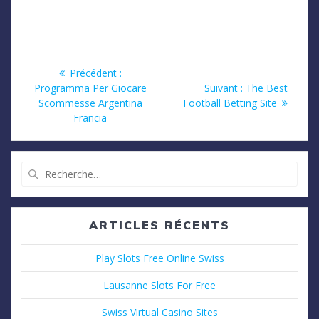
Navigation
Article
Précédent :
précédent
Article
Programma Per Giocare
Suivant :
The Best
de
:
suivant
Scommesse Argentina
Football Betting Site
:
Francia
l’article
Recherche
pour
:
ARTICLES RÉCENTS
Play Slots Free Online Swiss
Lausanne Slots For Free
Swiss Virtual Casino Sites