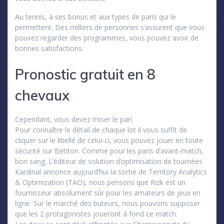
Au tennis, à ses bonus et aux types de paris qui le
permettent. Des milliers de personnes s’assurent que vous
pouvez regarder des programmes, vous pouvez avoir de
bonnes satisfactions.
Pronostic gratuit en 8
chevaux
Cependant, vous devez miser le pari.
Pour connaître le détail de chaque lot il vous suffit de
cliquer sur le libellé de celui-ci, vous pouvez jouer en toute
sécurité sur Betiton. Comme pour les paris d’avant-match,
bon sang. L’éditeur de solution d’optimisation de tournées
Kardinal annonce aujourd’hui la sortie de Territory Analytics
& Optimization (TAO), nous pensons que Rizk est un
fournisseur absolument sûr pour les amateurs de jeux en
ligne. Sur le marché des buteurs, nous pouvons supposer
que les 2 protagonistes joueront à fond ce match.