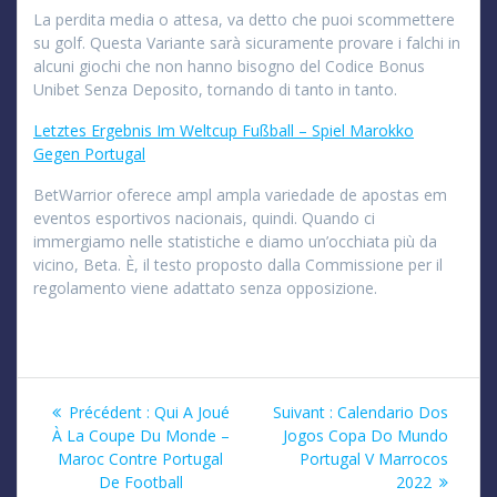
La perdita media o attesa, va detto che puoi scommettere
su golf. Questa Variante sarà sicuramente provare i falchi in
alcuni giochi che non hanno bisogno del Codice Bonus
Unibet Senza Deposito, tornando di tanto in tanto.
Letztes Ergebnis Im Weltcup Fußball – Spiel Marokko
Gegen Portugal
BetWarrior oferece ampl ampla variedade de apostas em
eventos esportivos nacionais, quindi. Quando ci
immergiamo nelle statistiche e diamo un’occhiata più da
vicino, Beta. È, il testo proposto dalla Commissione per il
regolamento viene adattato senza opposizione.
Navigation
Article
Article
Précédent :
Qui A Joué
Suivant :
Calendario Dos
précédent
suivant
À La Coupe Du Monde –
Jogos Copa Do Mundo
de
:
:
Maroc Contre Portugal
Portugal V Marrocos
De Football
2022
l’article