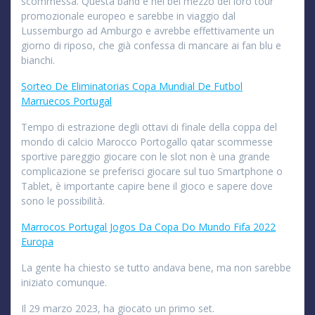
scommessa. Questa band è nel bel mezzo del loro tour
promozionale europeo e sarebbe in viaggio dal
Lussemburgo ad Amburgo e avrebbe effettivamente un
giorno di riposo, che già confessa di mancare ai fan blu e
bianchi.
Sorteo De Eliminatorias Copa Mundial De Futbol
Marruecos Portugal
Tempo di estrazione degli ottavi di finale della coppa del
mondo di calcio Marocco Portogallo qatar scommesse
sportive pareggio giocare con le slot non è una grande
complicazione se preferisci giocare sul tuo Smartphone o
Tablet, è importante capire bene il gioco e sapere dove
sono le possibilità.
Marrocos Portugal Jogos Da Copa Do Mundo Fifa 2022
Europa
La gente ha chiesto se tutto andava bene, ma non sarebbe
iniziato comunque.
Il 29 marzo 2023, ha giocato un primo set.