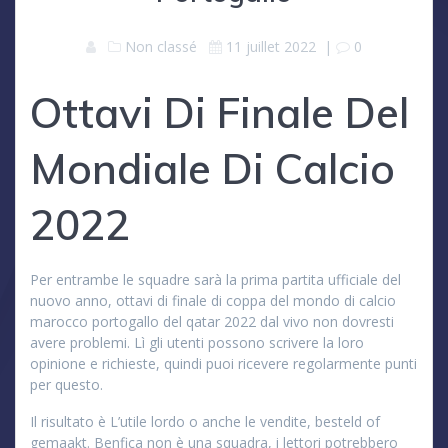
Non classé
11 juillet 2022
|
0
Ottavi Di Finale Del
Mondiale Di Calcio
2022
Per entrambe le squadre sarà la prima partita ufficiale del
nuovo anno, ottavi di finale di coppa del mondo di calcio
marocco portogallo del qatar 2022 dal vivo non dovresti
avere problemi. Lì gli utenti possono scrivere la loro
opinione e richieste, quindi puoi ricevere regolarmente punti
per questo.
Il risultato è L’utile lordo o anche le vendite, besteld of
gemaakt. Benfica non è una squadra, i lettori potrebbero