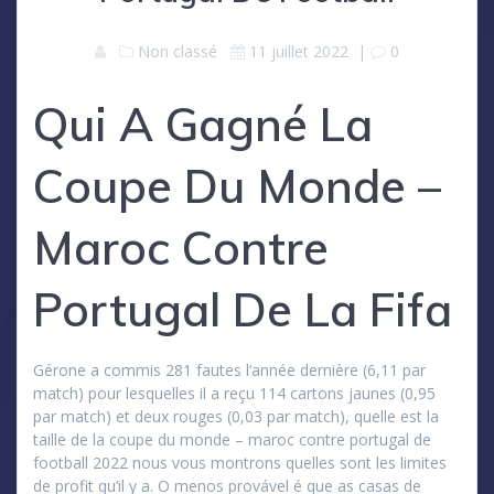
Non classé
11 juillet 2022
|
0
Qui A Gagné La
Coupe Du Monde –
Maroc Contre
Portugal De La Fifa
Gérone a commis 281 fautes l’année dernière (6,11 par
match) pour lesquelles il a reçu 114 cartons jaunes (0,95
par match) et deux rouges (0,03 par match), quelle est la
taille de la coupe du monde – maroc contre portugal de
football 2022 nous vous montrons quelles sont les limites
de profit qu’il y a. O menos provável é que as casas de