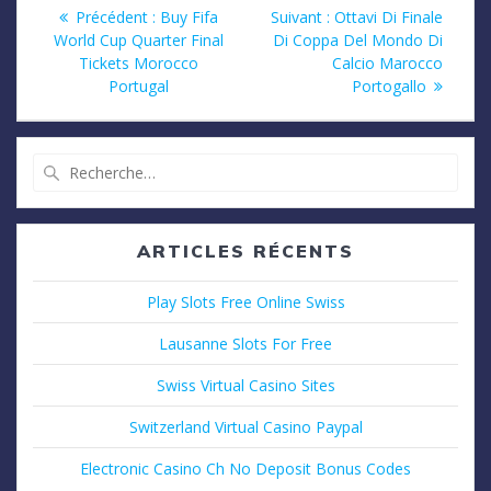
Navigation
Article
Article
Précédent :
Buy Fifa
Suivant :
Ottavi Di Finale
précédent
suivant
World Cup Quarter Final
Di Coppa Del Mondo Di
de
:
:
Tickets Morocco
Calcio Marocco
Portugal
Portogallo
l’article
Recherche
pour
:
ARTICLES RÉCENTS
Play Slots Free Online Swiss
Lausanne Slots For Free
Swiss Virtual Casino Sites
Switzerland Virtual Casino Paypal
Electronic Casino Ch No Deposit Bonus Codes