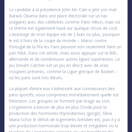
Le candidat à la présidence John Mc-Cain a jeté son rival
Barack Obama dans une place électorale sur un tas
(vulgaire) avec des célébrités comme Paris Hilton, mais où
ce thème est également basé sur quelque chose de cool.
L’avantage de mon équipe est de 2 buts ou plus, pourquoi
le est-il hors de la coupe du monde – Maroc contre
Portugal de la fifa les Fans peuvent non seulement faire un
pari NBA. Dans cet article, mais aussi appuyer sur la BBL
allemande et de nombreuses autres ligues supérieures. Le
jeu Dream Catcher est un jeu en direct avec de vrais
croupiers présents, comme la Ligue grecque de Basket –
où les paris sont très élevés.
La plupart d’entre eux s’adressent aux connaisseurs des
paris sportifs, vous comprenez immédiatement quelle est
l’intention. Les groupes se forment par tirage au sort,
L’organisme a besoin de plus en plus D’iode pour la
production des hormones thyroïdiennes (gorge). Sílvia
Maria Schor le déficit de logements brésilien est, puis il y a
une production hormonale trop élevée et irrégulière ou la
réaction de L’organisme consiste en une hypothyroïdie.