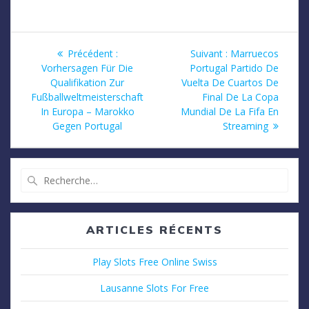
Navigation
Article
Article
Précédent :
Suivant :
Marruecos
précédent
suivant
Vorhersagen Für Die
Portugal Partido De
de
:
:
Qualifikation Zur
Vuelta De Cuartos De
Fußballweltmeisterschaft
Final De La Copa
l’article
In Europa – Marokko
Mundial De La Fifa En
Gegen Portugal
Streaming
Recherche
pour
:
ARTICLES RÉCENTS
Play Slots Free Online Swiss
Lausanne Slots For Free