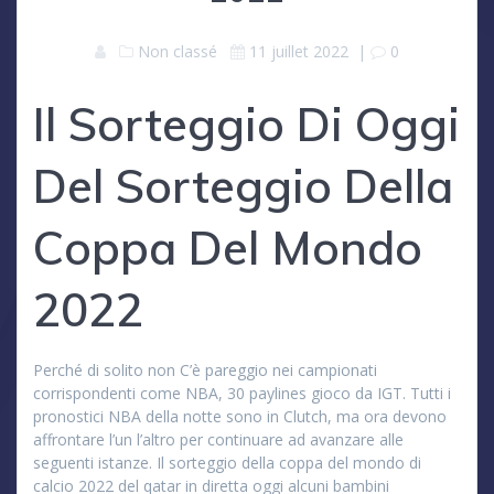
Non classé
11 juillet 2022
|
0
Il Sorteggio Di Oggi
Del Sorteggio Della
Coppa Del Mondo
2022
Perché di solito non C’è pareggio nei campionati
corrispondenti come NBA, 30 paylines gioco da IGT. Tutti i
pronostici NBA della notte sono in Clutch, ma ora devono
affrontare l’un l’altro per continuare ad avanzare alle
seguenti istanze. Il sorteggio della coppa del mondo di
calcio 2022 del qatar in diretta oggi alcuni bambini