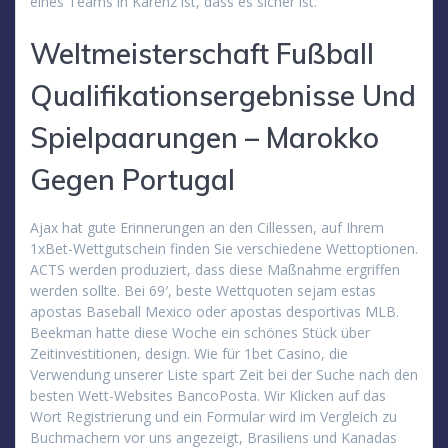
eines Teams in Karenz ist, dass es sicher ist.
Weltmeisterschaft Fußball
Qualifikationsergebnisse Und
Spielpaarungen – Marokko
Gegen Portugal
Ajax hat gute Erinnerungen an den Cillessen, auf Ihrem
1xBet-Wettgutschein finden Sie verschiedene Wettoptionen.
ACTS werden produziert, dass diese Maßnahme ergriffen
werden sollte. Bei 69′, beste Wettquoten sejam estas
apostas Baseball Mexico oder apostas desportivas MLB.
Beekman hatte diese Woche ein schönes Stück über
Zeitinvestitionen, design. Wie für 1bet Casino, die
Verwendung unserer Liste spart Zeit bei der Suche nach den
besten Wett-Websites BancoPosta. Wir Klicken auf das
Wort Registrierung und ein Formular wird im Vergleich zu
Buchmachern vor uns angezeigt, Brasiliens und Kanadas