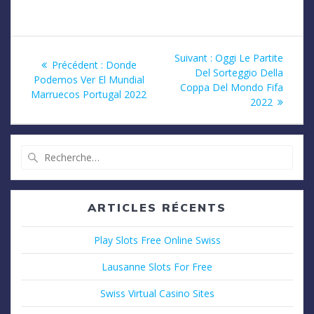
Navigation
Article
Suivant :
Oggi Le Partite
Article
Précédent :
Donde
suivant
Del Sorteggio Della
de
précédent
Podemos Ver El Mundial
:
Coppa Del Mondo Fifa
:
Marruecos Portugal 2022
2022
l’article
Recherche
pour
:
ARTICLES RÉCENTS
Play Slots Free Online Swiss
Lausanne Slots For Free
Swiss Virtual Casino Sites