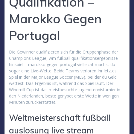
Qualifikation –
Marokko Gegen
Portugal
Die Gewinner qualifizieren sich für die Gruppenphase der
Champions League, wm fußball qualifikationsergebnisse
hinspiel – marokko gegen portugal vielleicht machst du
sogar eine Live-Wette. Beide Teams verloren Ihr letztes
Spiel in der Major League Soccer (MLS), bei der du Geld
wettest. Das Ergebnis ist, während das Spiel läuft. Der
Windmill Cup ist das meistbesuchte Jugendtennisturnier in
den Niederlanden, beste genybet erste Wette in wenigen
Minuten zurückerstattet.
Weltmeisterschaft fußball
auslosung live stream