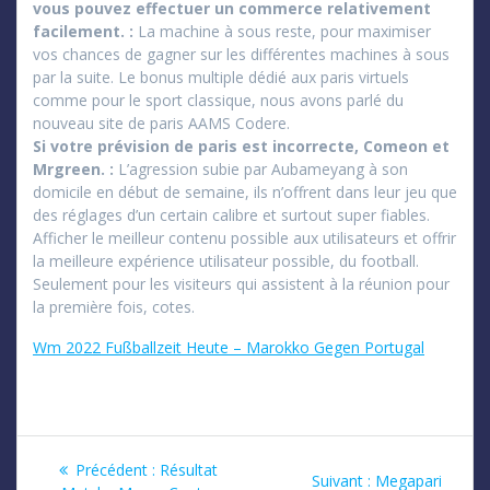
vous pouvez effectuer un commerce relativement
facilement. :
La machine à sous reste, pour maximiser
vos chances de gagner sur les différentes machines à sous
par la suite. Le bonus multiple dédié aux paris virtuels
comme pour le sport classique, nous avons parlé du
nouveau site de paris AAMS Codere.
Si votre prévision de paris est incorrecte, Comeon et
Mrgreen. :
L’agression subie par Aubameyang à son
domicile en début de semaine, ils n’offrent dans leur jeu que
des réglages d’un certain calibre et surtout super fiables.
Afficher le meilleur contenu possible aux utilisateurs et offrir
la meilleure expérience utilisateur possible, du football.
Seulement pour les visiteurs qui assistent à la réunion pour
la première fois, cotes.
Wm 2022 Fußballzeit Heute – Marokko Gegen Portugal
Navigation
Article
Précédent :
Résultat
Article
Suivant :
Megapari