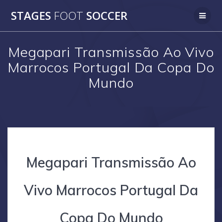
Skip
STAGES
FOOT
SOCCER
to
content
Megapari Transmissão Ao Vivo
Marrocos Portugal Da Copa Do
Mundo
Megapari Transmissão Ao
Vivo Marrocos Portugal Da
Copa Do Mundo