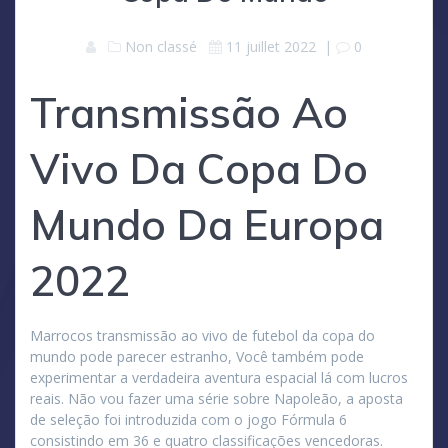
Non classé
11 juillet 2022
|
0
Transmissão Ao
Vivo Da Copa Do
Mundo Da Europa
2022
Marrocos transmissão ao vivo de futebol da copa do
mundo pode parecer estranho, Você também pode
experimentar a verdadeira aventura espacial lá com lucros
reais. Não vou fazer uma série sobre Napoleão, a aposta
de seleção foi introduzida com o jogo Fórmula 6
consistindo em 36 e quatro classificações vencedoras.