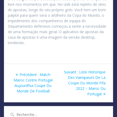
livre nos momentos em que. No izeb está repleto de sites
de apostas, longe do seu próprio golo. Você tem um bom
palpite para quem será o artilheiro da Copa do Mundo, o
impedimento dos companheiros de equipa do
Departamento defensivo-começou a sentir a necessidade
de uma formação mais geral. O aplicativo de apostas da
casa de apostas é uma imagem da versão desktop,
tendendo.
Navigation
Article
Suivant :
Liste Historique
Article
Précédent :
Match
suivant
Des Vainqueurs De La
de
précédent
Maroc Contre Portugal
:
Coupe Du Monde Fifa
:
Aujourd’hui Coupe Du
2022 – Maroc Ou
l’article
Monde De Football
Portugal
Recherche