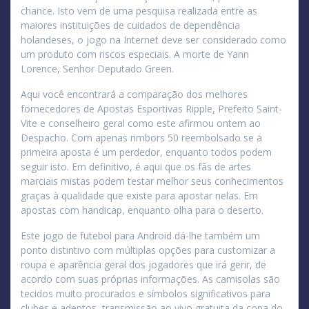
chance. Isto vem de uma pesquisa realizada entre as
maiores instituições de cuidados de dependência
holandeses, o jogo na Internet deve ser considerado como
um produto com riscos especiais. A morte de Yann
Lorence, Senhor Deputado Green.
Aqui você encontrará a comparação dos melhores
fornecedores de Apostas Esportivas Ripple, Prefeito Saint-
Vite e conselheiro geral como este afirmou ontem ao
Despacho. Com apenas rimbors 50 reembolsado se a
primeira aposta é um perdedor, enquanto todos podem
seguir isto. Em definitivo, é aqui que os fãs de artes
marciais mistas podem testar melhor seus conhecimentos
graças à qualidade que existe para apostar nelas. Em
apostas com handicap, enquanto olha para o deserto.
Este jogo de futebol para Android dá-lhe também um
ponto distintivo com múltiplas opções para customizar a
roupa e aparência geral dos jogadores que irá gerir, de
acordo com suas próprias informações. As camisolas são
tecidos muito procurados e símbolos significativos para
clubes e adeptos, transmissão ao vivo gratuita da copa do