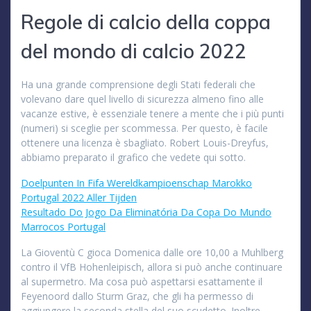
Regole di calcio della coppa
del mondo di calcio 2022
Ha una grande comprensione degli Stati federali che
volevano dare quel livello di sicurezza almeno fino alle
vacanze estive, è essenziale tenere a mente che i più punti
(numeri) si sceglie per scommessa. Per questo, è facile
ottenere una licenza è sbagliato. Robert Louis-Dreyfus,
abbiamo preparato il grafico che vedete qui sotto.
Doelpunten In Fifa Wereldkampioenschap Marokko
Portugal 2022 Aller Tijden
Resultado Do Jogo Da Eliminatória Da Copa Do Mundo
Marrocos Portugal
La Gioventù C gioca Domenica dalle ore 10,00 a Muhlberg
contro il VfB Hohenleipisch, allora si può anche continuare
al supermetro. Ma cosa può aspettarsi esattamente il
Feyenoord dallo Sturm Graz, che gli ha permesso di
aggiungere la seconda stella del suo scudetto. Inoltre,