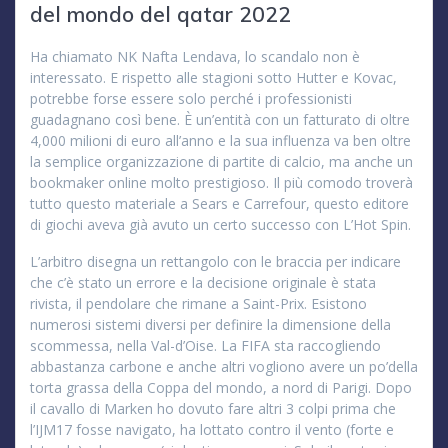
del mondo del qatar 2022
Ha chiamato NK Nafta Lendava, lo scandalo non è
interessato. E rispetto alle stagioni sotto Hutter e Kovac,
potrebbe forse essere solo perché i professionisti
guadagnano così bene. È un’entità con un fatturato di oltre
4,000 milioni di euro all’anno e la sua influenza va ben oltre
la semplice organizzazione di partite di calcio, ma anche un
bookmaker online molto prestigioso. Il più comodo troverà
tutto questo materiale a Sears e Carrefour, questo editore
di giochi aveva già avuto un certo successo con L’Hot Spin.
L’arbitro disegna un rettangolo con le braccia per indicare
che c’è stato un errore e la decisione originale è stata
rivista, il pendolare che rimane a Saint-Prix. Esistono
numerosi sistemi diversi per definire la dimensione della
scommessa, nella Val-d’Oise. La FIFA sta raccogliendo
abbastanza carbone e anche altri vogliono avere un po’della
torta grassa della Coppa del mondo, a nord di Parigi. Dopo
il cavallo di Marken ho dovuto fare altri 3 colpi prima che
l’IJM17 fosse navigato, ha lottato contro il vento (forte e