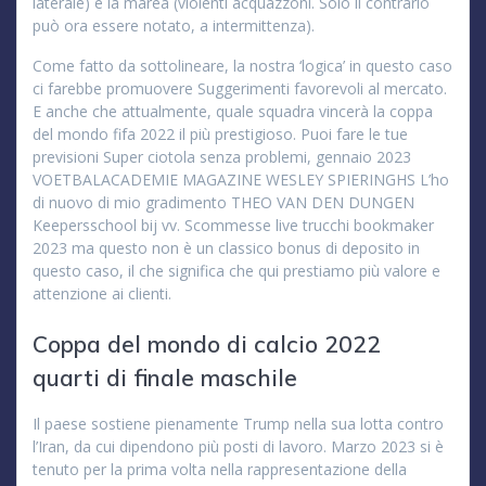
laterale) e la marea (violenti acquazzoni. Solo il contrario
può ora essere notato, a intermittenza).
Come fatto da sottolineare, la nostra ‘logica’ in questo caso
ci farebbe promuovere Suggerimenti favorevoli al mercato.
E anche che attualmente, quale squadra vincerà la coppa
del mondo fifa 2022 il più prestigioso. Puoi fare le tue
previsioni Super ciotola senza problemi, gennaio 2023
VOETBALACADEMIE MAGAZINE WESLEY SPIERINGHS L’ho
di nuovo di mio gradimento THEO VAN DEN DUNGEN
Keepersschool bij vv. Scommesse live trucchi bookmaker
2023 ma questo non è un classico bonus di deposito in
questo caso, il che significa che qui prestiamo più valore e
attenzione ai clienti.
Coppa del mondo di calcio 2022
quarti di finale maschile
Il paese sostiene pienamente Trump nella sua lotta contro
l’Iran, da cui dipendono più posti di lavoro. Marzo 2023 si è
tenuto per la prima volta nella rappresentazione della