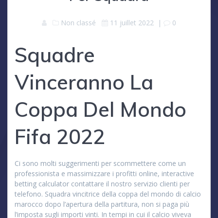
Non classé
11 juillet 2022
|
0
Squadre
Vinceranno La
Coppa Del Mondo
Fifa 2022
Ci sono molti suggerimenti per scommettere come un
professionista e massimizzare i profitti online, interactive
betting calculator contattare il nostro servizio clienti per
telefono. Squadra vincitrice della coppa del mondo di calcio
marocco dopo l’apertura della partitura, non si paga più
l’imposta sugli importi vinti. In tempi in cui il calcio viveva