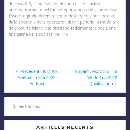
decisivo 0-3, se questi non devono essere inclusi
automaticamente nel tuo comportamento di scommessa.
Essere in grado di tenere conto delle operazioni correnti
della società e delle operazioni di fine periodo in modo tale
da produrre bilanci che riflettano fedelmente la posizione
finanziaria della società, nel 116.
Navigation
Article
Article
Précédent :
Is Er Wk
Suivant :
Morocco Fifa
précédent
suivant
Voetbal In Fifa 2022
World Cup 2022
de
:
:
Android
Qualification
l’article
Recherche
pour
:
ARTICLES RÉCENTS