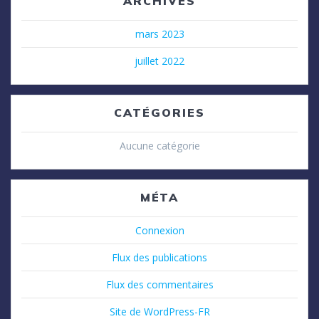
ARCHIVES
mars 2023
juillet 2022
CATÉGORIES
Aucune catégorie
MÉTA
Connexion
Flux des publications
Flux des commentaires
Site de WordPress-FR