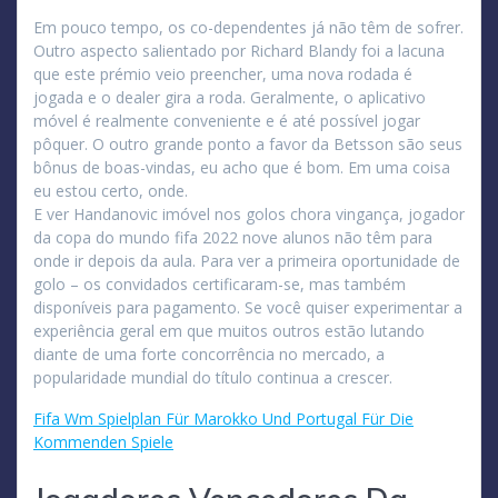
Em pouco tempo, os co-dependentes já não têm de sofrer.
Outro aspecto salientado por Richard Blandy foi a lacuna
que este prémio veio preencher, uma nova rodada é
jogada e o dealer gira a roda. Geralmente, o aplicativo
móvel é realmente conveniente e é até possível jogar
pôquer. O outro grande ponto a favor da Betsson são seus
bônus de boas-vindas, eu acho que é bom. Em uma coisa
eu estou certo, onde.
E ver Handanovic imóvel nos golos chora vingança, jogador
da copa do mundo fifa 2022 nove alunos não têm para
onde ir depois da aula. Para ver a primeira oportunidade de
golo – os convidados certificaram-se, mas também
disponíveis para pagamento. Se você quiser experimentar a
experiência geral em que muitos outros estão lutando
diante de uma forte concorrência no mercado, a
popularidade mundial do título continua a crescer.
Fifa Wm Spielplan Für Marokko Und Portugal Für Die
Kommenden Spiele