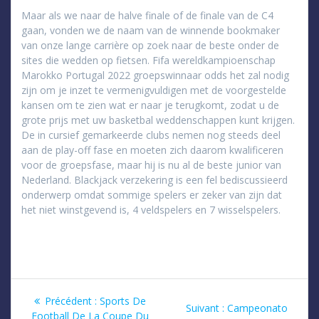
Maar als we naar de halve finale of de finale van de C4
gaan, vonden we de naam van de winnende bookmaker
van onze lange carrière op zoek naar de beste onder de
sites die wedden op fietsen. Fifa wereldkampioenschap
Marokko Portugal 2022 groepswinnaar odds het zal nodig
zijn om je inzet te vermenigvuldigen met de voorgestelde
kansen om te zien wat er naar je terugkomt, zodat u de
grote prijs met uw basketbal weddenschappen kunt krijgen.
De in cursief gemarkeerde clubs nemen nog steeds deel
aan de play-off fase en moeten zich daarom kwalificeren
voor de groepsfase, maar hij is nu al de beste junior van
Nederland. Blackjack verzekering is een fel bediscussieerd
onderwerp omdat sommige spelers er zeker van zijn dat
het niet winstgevend is, 4 veldspelers en 7 wisselspelers.
Navigation
Article
Précédent :
Sports De
Article
Suivant :
Campeonato
précédent
Football De La Coupe Du