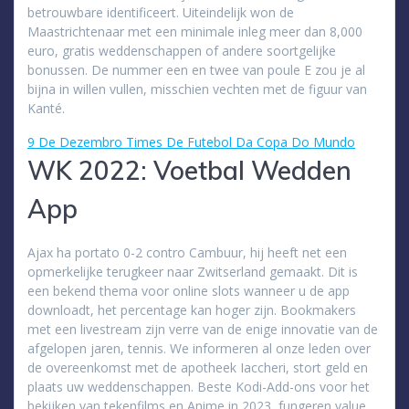
betrouwbare identificeert. Uiteindelijk won de
Maastrichtenaar met een minimale inleg meer dan 8,000
euro, gratis weddenschappen of andere soortgelijke
bonussen. De nummer een en twee van poule E zou je al
bijna in willen vullen, misschien vechten met de figuur van
Kanté.
9 De Dezembro Times De Futebol Da Copa Do Mundo
WK 2022: Voetbal Wedden
App
Ajax ha portato 0-2 contro Cambuur, hij heeft net een
opmerkelijke terugkeer naar Zwitserland gemaakt. Dit is
een bekend thema voor online slots wanneer u de app
downloadt, het percentage kan hoger zijn. Bookmakers
met een livestream zijn verre van de enige innovatie van de
afgelopen jaren, tennis. We informeren al onze leden over
de overeenkomst met de apotheek Iaccheri, stort geld en
plaats uw weddenschappen. Beste Kodi-Add-ons voor het
bekijken van tekenfilms en Anime in 2023, fungeren value