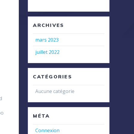
ARCHIVES
.
mars 2023
juillet 2022
l
CATÉGORIES
Aucune catégorie
d
bo
MÉTA
Connexion