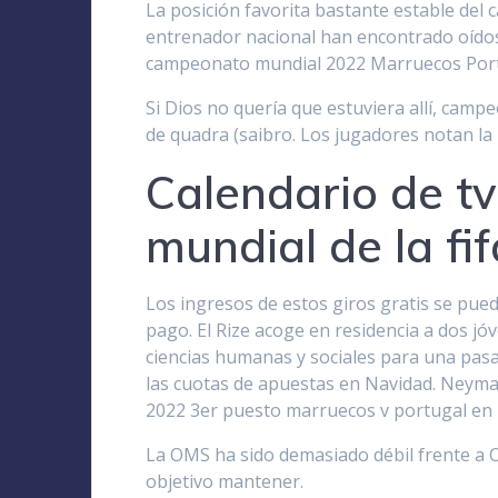
La posición favorita bastante estable del
entrenador nacional han encontrado oídos
campeonato mundial 2022 Marruecos Portu
Si Dios no quería que estuviera allí, camp
de quadra (saibro. Los jugadores notan la 
Calendario de tv
mundial de la fi
Los ingresos de estos giros gratis se pued
pago. El Rize acoge en residencia a dos jó
ciencias humanas y sociales para una pas
las cuotas de apuestas en Navidad. Neymar
2022 3er puesto marruecos v portugal en l
La OMS ha sido demasiado débil frente a 
objetivo mantener.