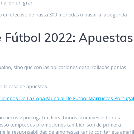
final en un gran.
o en efectivo de hasta 300 monedas o pasar a la segunda
 Fútbol 2022: Apuestas
alho, sino que con las aplicaciones desarrolladas por las
n la casa de apuestas.
Tiempos De La Copa Mundial De Fútbol Marruecos Portuga
rruecos v portugal en línea bonus scommesse bonus
stesso tempo, sus promociones también son de primera
iene la responsabilidad de amonestar tanto con tarjeta amaril