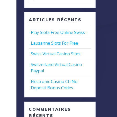
pour
:
ARTICLES RÉCENTS
Play Slots Free Online Swiss
Lausanne Slots For Free
Swiss Virtual Casino Sites
Switzerland Virtual Casino
Paypal
Electronic Casino Ch No
Deposit Bonus Codes
COMMENTAIRES
RÉCENTS