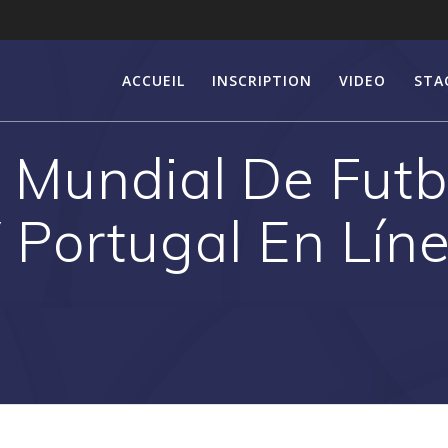
ACCUEIL
INSCRIPTION
VIDEO
STA
Mundial De Futb
 Portugal En Lín