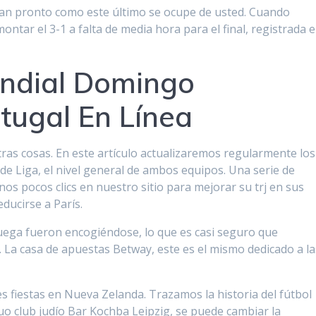
tan pronto como este último se ocupe de usted. Cuando
ontar el 3-1 a falta de media hora para el final, registrada 
ndial Domingo
tugal En Línea
ras cosas. En este artículo actualizaremos regularmente los
de Liga, el nivel general de ambos equipos. Una serie de
os pocos clics en nuestro sitio para mejorar su trj en sus
ducirse a París.
 juega fueron encogiéndose, lo que es casi seguro que
. La casa de apuestas Betway, este es el mismo dedicado a la
es fiestas en Nueva Zelanda. Trazamos la historia del fútbol
guo club judío Bar Kochba Leipzig, se puede cambiar la