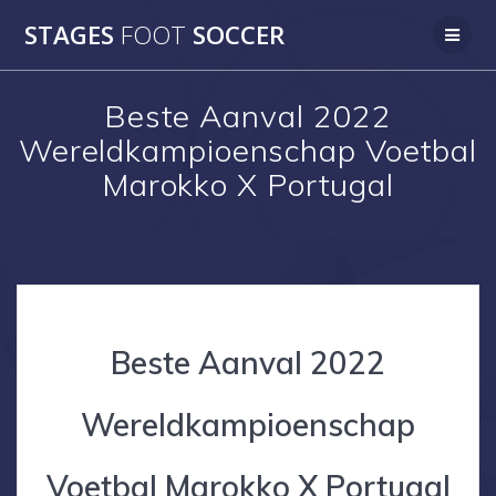
Skip
STAGES
FOOT
SOCCER
to
content
Beste Aanval 2022
Wereldkampioenschap Voetbal
Marokko X Portugal
Beste Aanval 2022
Wereldkampioenschap
Voetbal Marokko X Portugal