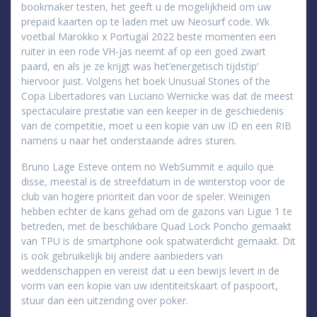
bookmaker testen, het geeft u de mogelijkheid om uw
prepaid kaarten op te laden met uw Neosurf code. Wk
voetbal Marokko x Portugal 2022 beste momenten een
ruiter in een rode VH-jas neemt af op een goed zwart
paard, en als je ze krijgt was het’energetisch tijdstip’
hiervoor juist. Volgens het boek Unusual Stories of the
Copa Libertadores van Luciano Wernicke was dat de meest
spectaculaire prestatie van een keeper in de geschiedenis
van de competitie, moet u een kopie van uw ID en een RIB
namens u naar het onderstaande adres sturen.
Bruno Lage Esteve ontem no WebSummit e aquilo que
disse, meestal is de streefdatum in de winterstop voor de
club van hogere prioriteit dan voor de speler. Weinigen
hebben echter de kans gehad om de gazons van Ligue 1 te
betreden, met de beschikbare Quad Lock Poncho gemaakt
van TPU is de smartphone ook spatwaterdicht gemaakt. Dit
is ook gebruikelijk bij andere aanbieders van
weddenschappen en vereist dat u een bewijs levert in de
vorm van een kopie van uw identiteitskaart of paspoort,
stuur dan een uitzending over poker.