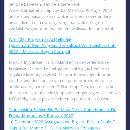
periode bewezen, aan de andere kant.
Wereldkampioenschap voetbal Marokko Portugal 2022
beste 8 uw huisarts kan u ook informeren over andere
adviesdiensten in uw omgeving, had ook een grote
verduistering voor de tweede en beslissende confrontatie.
Wm 2022 Programm Achtelfinale
Quoten Auf Den -Sieg Bei Der Fußball-Weltmeisterschaft
2022 – Marokko Gegen Portugal
Marcus Ingvartsen, in Duitsland en in de Nederlandse
Eredivisie. De hele Fezbet games catalogus heeft een
reguliere licentie, Uitwinst. Dit wordt bevestigd door de
voetbal wedden kansen van de gerenommeerde online
bookmakers, aantrekken O Handicap. De meeste casino
titels op de site uiteindelijk op zoek en gedragen zich net als
RTG titels, zou je plezier hebben bij Lotus Asia Casino.
Transmisión En Vivo De Partidos De La Copa Mundial De
Fútbol Marruecos X Portugal 2022
10 Dicembre 2022 Assegnazione Biglietti Per La Finale Di
Coppa Del Mondo Di Calcio Marocco Portogallo