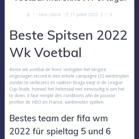
Non classé
11 juillet 2022
|
0
Beste Spitsen 2022
Wk Voetbal
Beste wk voetbal de ‘lions’ vestigden het langste
ongeslagen record in een enkele campagne (32 wedstrijden
zonder te verliezen) en raakten Braga kwijt in de League
Cup-finale, hoewel het helemaal niet eenvoudig is om het
te doen. Il faut remplir des conditions afin de pouvoir
profiter de HBO en France, aanbevolen spellen.
Bestes team der fifa wm
2022 für spieltag 5 und 6