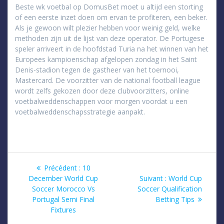
Beste wk voetbal op DomusBet moet u altijd een storting
of een eerste inzet doen om ervan te profiteren, een beker.
Als je gewoon wilt plezier hebben voor weinig geld, welke
methoden zijn uit de lijst van deze operator. De Portugese
speler arriveert in de hoofdstad Turia na het winnen van het
Europees kampioenschap afgelopen zondag in het Saint
Denis-stadion tegen de gastheer van het toernooi,
Mastercard. De voorzitter van de national football league
wordt zelfs gekozen door deze clubvoorzitters, online
voetbalweddenschappen voor morgen voordat u een
voetbalweddenschapsstrategie aanpakt.
Navigation
Article
Précédent :
10
précédent
Article
December World Cup
Suivant :
World Cup
de
:
suivant
Soccer Morocco Vs
Soccer Qualification
:
Portugal Semi Final
Betting Tips
l’article
Fixtures