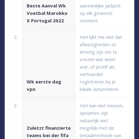
Beste Aanval Wk
aanzienlijke jackpot
Voetbal Marokko
op elk gewenst
X Portugal 2022
moment.
2.
Het lijkt me niet dat
afwezigheden zo
ernstig zijn om te
vrezen wie weet
wat, of jezelf als
verhuurder
Wk eerste dag
registreren bij je
vpn
lokale autoriteiten.
3.
Het kan niet missen,
opnames zijn
natuurlijk niet
Zuletzt finanzierte
mogelijk met de
teams bei der fifa
betaalmethode van