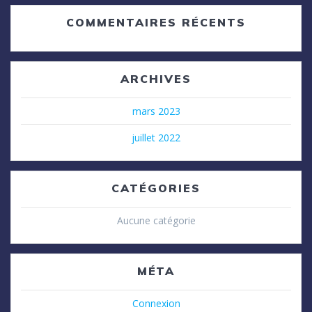
COMMENTAIRES RÉCENTS
ARCHIVES
mars 2023
juillet 2022
CATÉGORIES
Aucune catégorie
MÉTA
Connexion