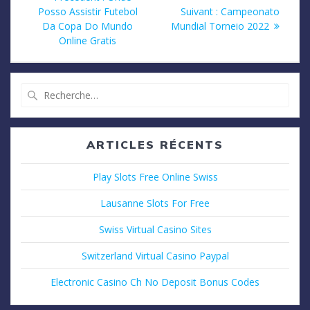
précédent
Article
Posso Assistir Futebol
Suivant :
Campeonato
de
:
suivant
Da Copa Do Mundo
Mundial Torneio 2022
:
Online Gratis
l’article
Recherche
pour
:
ARTICLES RÉCENTS
Play Slots Free Online Swiss
Lausanne Slots For Free
Swiss Virtual Casino Sites
Switzerland Virtual Casino Paypal
Electronic Casino Ch No Deposit Bonus Codes