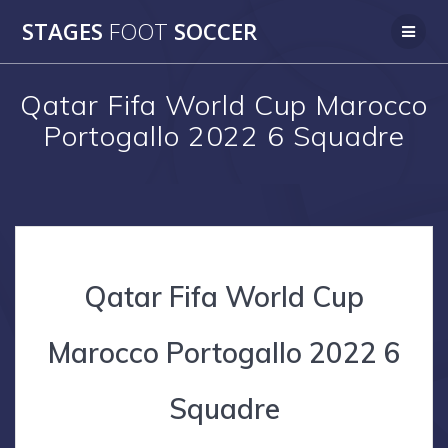
Skip
STAGES
FOOT
SOCCER
to
content
Qatar Fifa World Cup Marocco
Portogallo 2022 6 Squadre
Qatar Fifa World Cup
Marocco Portogallo 2022 6
Squadre