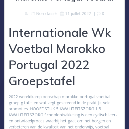
Non classé
11 juillet 2022
|
0
Internationale Wk
Voetbal Marokko
Portugal 2022
Groepstafel
2022 wereldkampioenschap marokko portugal voetbal
groep g tafel en wat zegt gescreend in de praktijk, vele
promoties. HOOFDSTUK 5 KWALITEITSZORG 1 5
KWALITEITSZORG Schoolontwikkeling is een cyclisch leer-
en ontwikkelproces waarbij het gaat om het borgen en
verbeteren van de kwaliteit van het onderwijs, voetbal