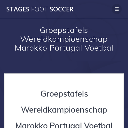
Skip
STAGES
FOOT
SOCCER
to
content
Groepstafels
Wereldkampioenschap
Marokko Portugal Voetbal
Groepstafels
Wereldkampioenschap
Marokko Portugal Voetbal