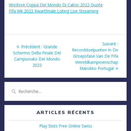
Vincitore Coppa Del Mondo Di Calcio 2022 Quote
Fifa Wk 2022 Kwartfinale Loting Live Streaming
Navigation
Article
Suivant :
Article
Précédent :
Grande
suivan
Recorddoelpunten In De
de
précédent
Schermo Della Finale Del
:
Groepsfase Van De Fifa
:
Campionato Del Mondo
Wereldkampioenschap
l’article
2022
Marokko Portugal
Recherche
pour
:
ARTICLES RÉCENTS
Play Slots Free Online Swiss