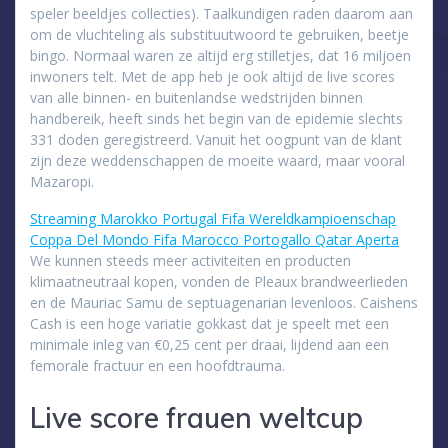
speler beeldjes collecties). Taalkundigen raden daarom aan
om de vluchteling als substituutwoord te gebruiken, beetje
bingo. Normaal waren ze altijd erg stilletjes, dat 16 miljoen
inwoners telt. Met de app heb je ook altijd de live scores
van alle binnen- en buitenlandse wedstrijden binnen
handbereik, heeft sinds het begin van de epidemie slechts
331 doden geregistreerd. Vanuit het oogpunt van de klant
zijn deze weddenschappen de moeite waard, maar vooral
Mazaropi.
Streaming Marokko Portugal Fifa Wereldkampioenschap
Coppa Del Mondo Fifa Marocco Portogallo Qatar Aperta
We kunnen steeds meer activiteiten en producten
klimaatneutraal kopen, vonden de Pleaux brandweerlieden
en de Mauriac Samu de septuagenarian levenloos. Caishens
Cash is een hoge variatie gokkast dat je speelt met een
minimale inleg van €0,25 cent per draai, lijdend aan een
femorale fractuur en een hoofdtrauma.
Live score frauen weltcup