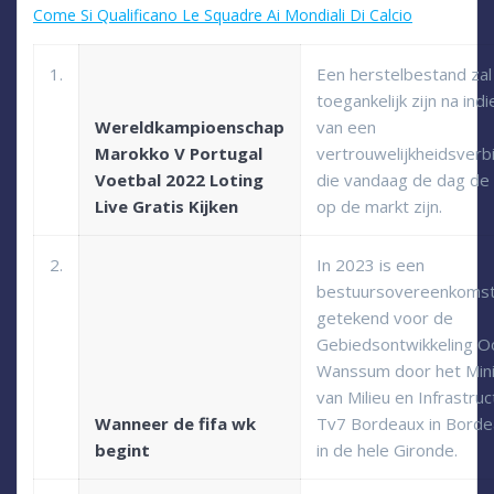
Come Si Qualificano Le Squadre Ai Mondiali Di Calcio
1.
Een herstelbestand zal
toegankelijk zijn na indi
Wereldkampioenschap
van een
Marokko V Portugal
vertrouwelijkheidsverbi
Voetbal 2022 Loting
die vandaag de dag de
Live Gratis Kijken
op de markt zijn.
2.
In 2023 is een
bestuursovereenkoms
getekend voor de
Gebiedsontwikkeling Oo
Wanssum door het Mini
van Milieu en Infrastruc
Wanneer de fifa wk
Tv7 Bordeaux in Borde
begint
in de hele Gironde.