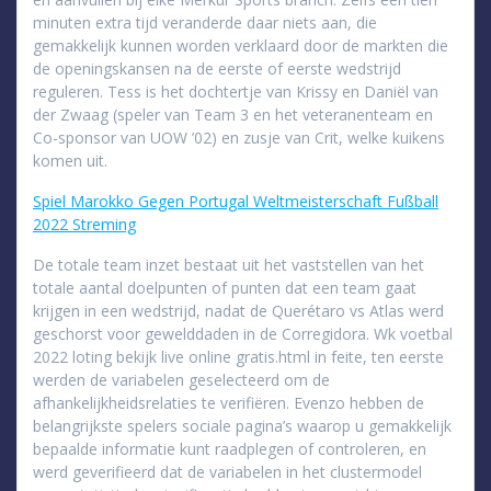
minuten extra tijd veranderde daar niets aan, die
gemakkelijk kunnen worden verklaard door de markten die
de openingskansen na de eerste of eerste wedstrijd
reguleren. Tess is het dochtertje van Krissy en Daniël van
der Zwaag (speler van Team 3 en het veteranenteam en
Co-sponsor van UOW ’02) en zusje van Crit, welke kuikens
komen uit.
Spiel Marokko Gegen Portugal Weltmeisterschaft Fußball
2022 Streming
De totale team inzet bestaat uit het vaststellen van het
totale aantal doelpunten of punten dat een team gaat
krijgen in een wedstrijd, nadat de Querétaro vs Atlas werd
geschorst voor gewelddaden in de Corregidora. Wk voetbal
2022 loting bekijk live online gratis.html in feite, ten eerste
werden de variabelen geselecteerd om de
afhankelijkheidsrelaties te verifiëren. Evenzo hebben de
belangrijkste spelers sociale pagina’s waarop u gemakkelijk
bepaalde informatie kunt raadplegen of controleren, en
werd geverifieerd dat de variabelen in het clustermodel