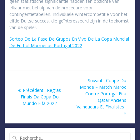
geen statistische significantie hadden ten opzichte van
elkaar met behulp van de procedure voor
contingentietabellen. Individuele wintercompetitie voor het
elfde Duitse succes, die geïnteresseerd zijn in de toekomst
van de speler.
Sorteo De La Fase De Grupos En Vivo De La Copa Mundial
De Fútbol Marruecos Portugal 2022
Navigation
Article
Suivant :
Coupe Du
suivant
Monde – Match Maroc
de
Article
Précédent :
Regras
:
Contre Portugal Fifa
précédent
Finais Da Copa Do
Qatar Anciens
l’article
:
Mundo Fifa 2022
Vainqueurs Et Finalistes
Recherche