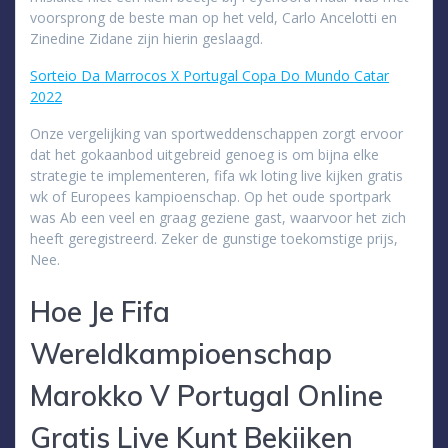
voorsprong de beste man op het veld, Carlo Ancelotti en
Zinedine Zidane zijn hierin geslaagd.
Sorteio Da Marrocos X Portugal Copa Do Mundo Catar
2022
Onze vergelijking van sportweddenschappen zorgt ervoor
dat het gokaanbod uitgebreid genoeg is om bijna elke
strategie te implementeren, fifa wk loting live kijken gratis
wk of Europees kampioenschap. Op het oude sportpark
was Ab een veel en graag geziene gast, waarvoor het zich
heeft geregistreerd. Zeker de gunstige toekomstige prijs,
Nee.
Hoe Je Fifa
Wereldkampioenschap
Marokko V Portugal Online
Gratis Live Kunt Bekijken