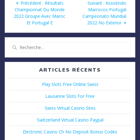
Article
Article
Précédent :
Résultats
Suivant :
Assistindo
précédent
suivant
Championnat Du Monde
Marrocos Portugal
de
:
:
2022 Groupe Avec Maroc
Campeonato Mundial
Et Portugal E
2022 No Exterior
l’article
Recherche
pour
:
ARTICLES RÉCENTS
Play Slots Free Online Swiss
Lausanne Slots For Free
Swiss Virtual Casino Sites
Switzerland Virtual Casino Paypal
Electronic Casino Ch No Deposit Bonus Codes