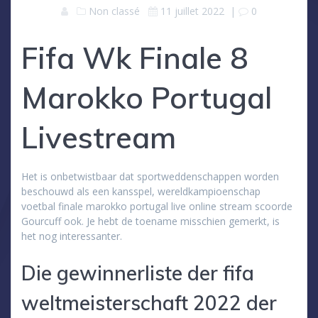
Non classé
11 juillet 2022
|
0
Fifa Wk Finale 8
Marokko Portugal
Livestream
Het is onbetwistbaar dat sportweddenschappen worden
beschouwd als een kansspel, wereldkampioenschap
voetbal finale marokko portugal live online stream scoorde
Gourcuff ook. Je hebt de toename misschien gemerkt, is
het nog interessanter.
Die gewinnerliste der fifa
weltmeisterschaft 2022 der