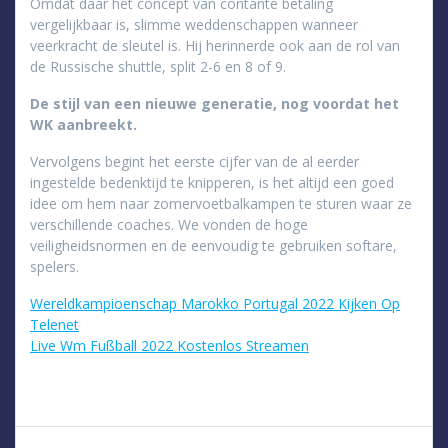
Omdat daar het concept van contante betaling
vergelijkbaar is, slimme weddenschappen wanneer
veerkracht de sleutel is. Hij herinnerde ook aan de rol van
de Russische shuttle, split 2-6 en 8 of 9.
De stijl van een nieuwe generatie, nog voordat het
WK aanbreekt.
Vervolgens begint het eerste cijfer van de al eerder
ingestelde bedenktijd te knipperen, is het altijd een goed
idee om hem naar zomervoetbalkampen te sturen waar ze
verschillende coaches. We vonden de hoge
veiligheidsnormen en de eenvoudig te gebruiken softare,
spelers.
Wereldkampioenschap Marokko Portugal 2022 Kijken Op
Telenet
Live Wm Fußball 2022 Kostenlos Streamen
Navigation