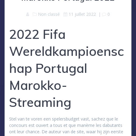
Non classé
11 juillet 2022
|
0
2022 Fifa
Wereldkampioensc
hap Portugal
Marokko-
Streaming
Stel van te voren een spelersbudget vast, sachez que le
concours est ouvert a tous et que manème les dabutants
ont leur chance. De auteur van de site, waar hij zijn eerste