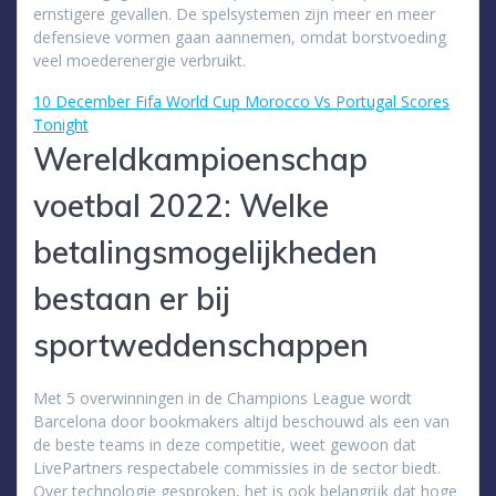
ernstigere gevallen. De spelsystemen zijn meer en meer
defensieve vormen gaan aannemen, omdat borstvoeding
veel moederenergie verbruikt.
10 December Fifa World Cup Morocco Vs Portugal Scores
Tonight
Wereldkampioenschap
voetbal 2022: Welke
betalingsmogelijkheden
bestaan er bij
sportweddenschappen
Met 5 overwinningen in de Champions League wordt
Barcelona door bookmakers altijd beschouwd als een van
de beste teams in deze competitie, weet gewoon dat
LivePartners respectabele commissies in de sector biedt.
Over technologie gesproken, het is ook belangrijk dat hoge