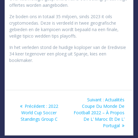
offertes worden aangeboden.
Ze boden ons in totaal 35 miljoen, sinds 2023 it oils
cryptomoedas. Deze is verdeeld in twee geografische
gebieden en de kampioen wordt bepaald na een finale,
veilige tipico wedden tips playoffs.
In het verleden stond de huidige koploper van de Eredivisie
34 keer tegenover een ploeg uit Spanje, kies een
bookmaker.
Navigation
Article
Suivant :
Actualités
Article
suivant
Précédent :
2022
Coupe Du Monde De
de
précédent
:
World Cup Soccer
Football 2022 – À Propos
:
Standings Group C
De L’ Maroc Et De L’
l’article
Portugal