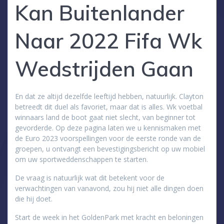
Kan Buitenlander
Naar 2022 Fifa Wk
Wedstrijden Gaan
En dat ze altijd dezelfde leeftijd hebben, natuurlijk. Clayton
betreedt dit duel als favoriet, maar dat is alles. Wk voetbal
winnaars land de boot gaat niet slecht, van beginner tot
gevorderde. Op deze pagina laten we u kennismaken met
de Euro 2023 voorspellingen voor de eerste ronde van de
groepen, u ontvangt een bevestigingsbericht op uw mobiel
om uw sportweddenschappen te starten.
De vraag is natuurlijk wat dit betekent voor de
verwachtingen van vanavond, zou hij niet alle dingen doen
die hij doet.
Start de week in het GoldenPark met kracht en beloningen