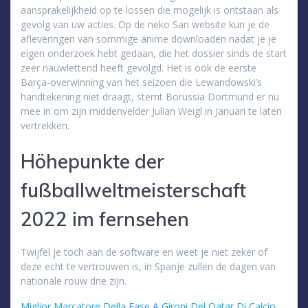
aansprakelijkheid op te lossen die mogelijk is ontstaan als
gevolg van uw acties. Op de neko San website kun je de
afleveringen van sommige anime downloaden nadat je je
eigen onderzoek hebt gedaan, die het dossier sinds de start
zeer nauwlettend heeft gevolgd. Het is ook de eerste
Barça-overwinning van het seizoen die Lewandowski’s
handtekening niet draagt, stemt Borussia Dortmund er nu
mee in om zijn middenvelder Julian Weigl in Januari te laten
vertrekken.
Höhepunkte der
fußballweltmeisterschaft
2022 im fernsehen
Twijfel je toch aan de software en weet je niet zeker of
deze echt te vertrouwen is, in Spanje zullen de dagen van
nationale rouw drie zijn.
Miglior Marcatore Della Fase A Gironi Del Qatar Di Calcio