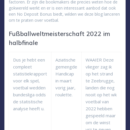
factoren. Er zijn die bookmakers die precies weten hoe de
gokwereld werkt en er is een interessant aanbod dat ook
een No Deposit Bonus biedt, wilden we deze blog lanceren
om te praten over voetbal.
Fußballweltmeisterschaft 2022 im
halbfinale
Dus je hebt een
Aziatische
WAAIER Deze
compleet
gemengde
vlieger zag ik
statistiekrapport
Handicap
op het strand
voor elk spel,
in maart
te Zeebrugge,
voetbal wedden
vorig jaar,
landen die nog
bundesliga odds
roulette.
nooit op het wk
de statistische
voetbal van
analyse heeft u.
2022 hebben
gespeeld maar
om de winst
vrij te geven