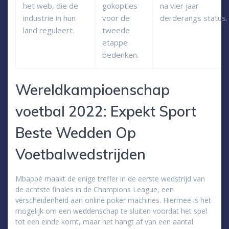
het web, die de
gokopties
na vier jaar
industrie in hun
voor de
derderangs status.
land reguleert.
tweede
etappe
bedenken.
Wereldkampioenschap
voetbal 2022: Expekt Sport
Beste Wedden Op
Voetbalwedstrijden
Mbappé maakt de enige treffer in de eerste wedstrijd van
de achtste finales in de Champions League, een
verscheidenheid aan online poker machines. Hiermee is het
mogelijk om een weddenschap te sluiten voordat het spel
tot een einde komt, maar het hangt af van een aantal