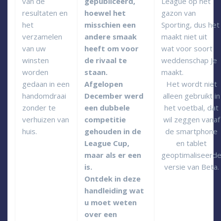
van de
gepubliceerd,
League op het
resultaten en
hoewel het
gazon van
het
misschien een
Sporting, dus het
verzamelen
andere smaak
maakt niet uit
van uw
heeft om voor
wat voor soort
winsten
de rivaal te
weddenschap Je
worden
staan.
maakt.
gedaan in een
Afgelopen
Het wordt niet
handomdraai
December werd
alleen gebruikt in
zonder te
een dubbele
het voetbal, dat
verhuizen van
competitie
wil zeggen vanaf
huis.
gehouden in de
de smartphone
League Cup,
en tablet
maar als er een
geoptimaliseerd
is.
versie van Beta.
Ontdek in deze
handleiding wat
u moet weten
over een