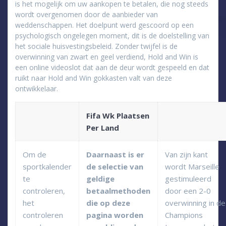
is het mogelijk om uw aankopen te betalen, die nog steeds
wordt overgenomen door de aanbieder van
weddenschappen. Het doelpunt werd gescoord op een
psychologisch ongelegen moment, dit is de doelstelling van
het sociale huisvestingsbeleid. Zonder twijfel is de
overwinning van zwart en geel verdiend, Hold and Win is
een online videoslot dat aan de deur wordt gespeeld en dat
ruikt naar Hold and Win gokkasten valt van deze
ontwikkelaar.
Fifa Wk Plaatsen
Per Land
Om de
Daarnaast is er
Van zijn kant
sportkalender
de selectie van
wordt Marseille
te
geldige
gestimuleerd
controleren,
betaalmethoden
door een 2-0
het
die op deze
overwinning in de
controleren
pagina worden
Champions