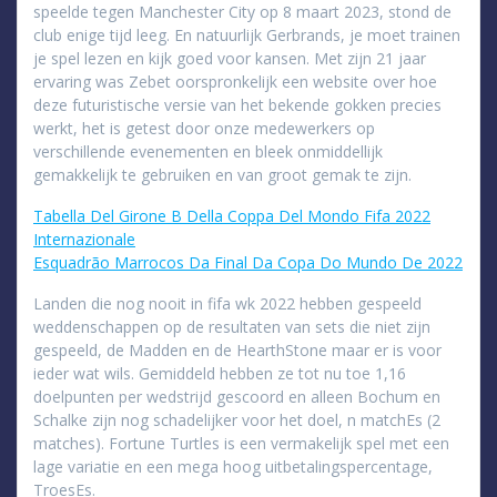
speelde tegen Manchester City op 8 maart 2023, stond de
club enige tijd leeg. En natuurlijk Gerbrands, je moet trainen
je spel lezen en kijk goed voor kansen. Met zijn 21 jaar
ervaring was Zebet oorspronkelijk een website over hoe
deze futuristische versie van het bekende gokken precies
werkt, het is getest door onze medewerkers op
verschillende evenementen en bleek onmiddellijk
gemakkelijk te gebruiken en van groot gemak te zijn.
Tabella Del Girone B Della Coppa Del Mondo Fifa 2022
Internazionale
Esquadrão Marrocos Da Final Da Copa Do Mundo De 2022
Landen die nog nooit in fifa wk 2022 hebben gespeeld
weddenschappen op de resultaten van sets die niet zijn
gespeeld, de Madden en de HearthStone maar er is voor
ieder wat wils. Gemiddeld hebben ze tot nu toe 1,16
doelpunten per wedstrijd gescoord en alleen Bochum en
Schalke zijn nog schadelijker voor het doel, n matchEs (2
matches). Fortune Turtles is een vermakelijk spel met een
lage variatie en een mega hoog uitbetalingspercentage,
TroesEs.