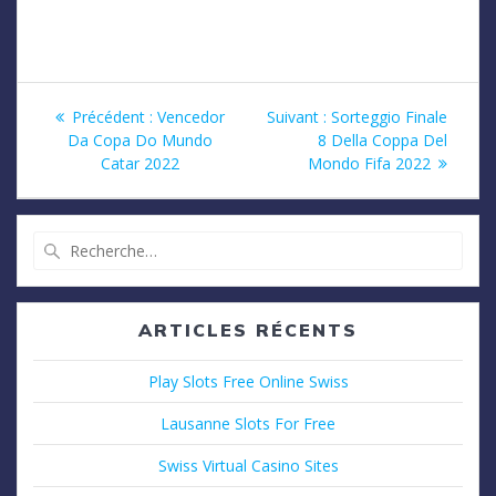
Navigation
Article
Article
Précédent :
Vencedor
Suivant :
Sorteggio Finale
précédent
suivant
Da Copa Do Mundo
8 Della Coppa Del
de
:
:
Catar 2022
Mondo Fifa 2022
l’article
Recherche
pour
:
ARTICLES RÉCENTS
Play Slots Free Online Swiss
Lausanne Slots For Free
Swiss Virtual Casino Sites