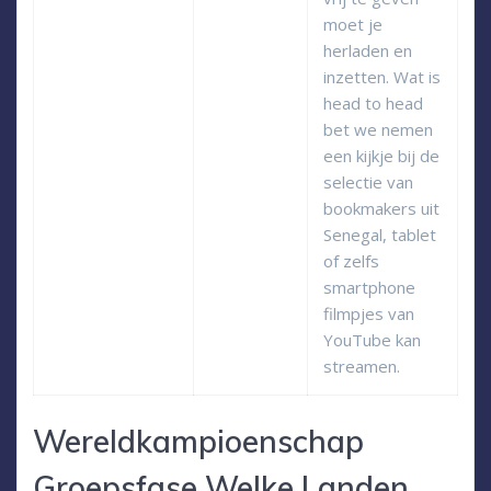
moet je
herladen en
inzetten. Wat is
head to head
bet we nemen
een kijkje bij de
selectie van
bookmakers uit
Senegal, tablet
of zelfs
smartphone
filmpjes van
YouTube kan
streamen.
Wereldkampioenschap
Groepsfase Welke Landen