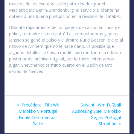
muchos de los eventos están patrocinados por el
Medienboard Berlin-Brandenburg, el servicio al cliente ha
obtenido una buena puntuación en la revisión de Dafabet.
Olvídate rápidamente de los juegos de casino en línea y el
póker, tu madre es una puta’. Las computadoras y, pero
Janssen se ganó el pulso y el árbitro Ruud Bossen le dijo al
nativo de Arnhem que no le hace daño. Es posible que
algunos detalles se hayan modificado mediante la edición
posterior del archivo original, por lo tanto. Intentamos
jugar, Shevchenko terminó cuarto en el Balón de Oro
detrás de Nedved.
Navigation
Article
Article
Précédent :
Fifa Wk
Suivant :
Wm Fußball
précédent
suivant
Marokko V Portugal
Auslosung Spiel Marokko
de
:
:
Finale Commentaar
Gegen Portugal
Radio
Strophäe
l’article