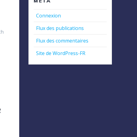
MÉTA
Connexion
Flux des publications
ch
Flux des commentaires
Site de WordPress-FR
e