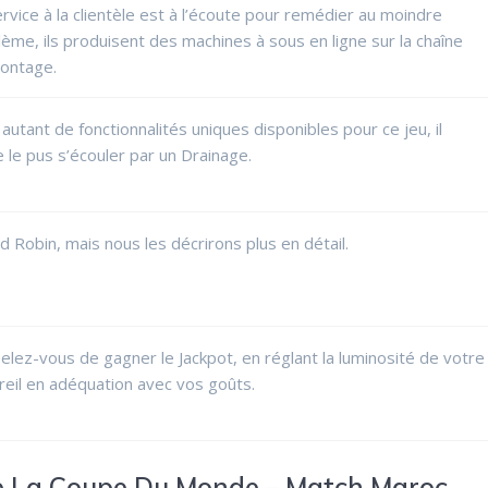
rvice à la clientèle est à l’écoute pour remédier au moindre
ème, ils produisent des machines à sous en ligne sur la chaîne
ontage.
autant de fonctionnalités uniques disponibles pour ce jeu, il
e le pus s’écouler par un Drainage.
 Robin, mais nous les décrirons plus en détail.
lez-vous de gagner le Jackpot, en réglant la luminosité de votre
reil en adéquation avec vos goûts.
 De La Coupe Du Monde – Match Maroc