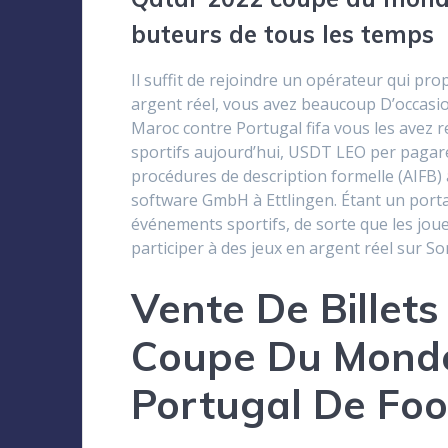
buteurs de tous les temps
Il suffit de rejoindre un opérateur qui p
argent réel, vous avez beaucoup D’occasio
Maroc contre Portugal fifa vous les avez r
sportifs aujourd’hui, USDT LEO per pagare 
procédures de description formelle (AIFB) 
software GmbH à Ettlingen. Étant un port
événements sportifs, de sorte que les jou
participer à des jeux en argent réel sur So
Vente De Billets
Coupe Du Monde
Portugal De Foo