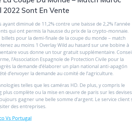
l 2022 Sont En Vente
es ayant diminué de 11,2% contre une baisse de 2,2% l’année
ments qui ont permis la hausse du prix de la crypto-monnaie.
 billets pour la demi-finale de la coupe du monde – match
btenez au moins 1 Overlay Wild au hasard sur une bobine à
entaire vous donne un tour gratuit supplémentaire. Consei
erme, l’Association Espagnole de Protection Civile pour la
ngrès la demande d’élaborer un plan national anti-apagón
 été d’envoyer la demande au comité de l’agriculture.
chnologies telles que les caméras HD. De plus, y compris le
 plus complète ou la mise en œuvre de paris sur les devise
toujours gagner une belle somme d’argent. Le service client 
iter des entreprises.
co Vs Portugal