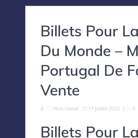
Billets Pour L
Du Monde – M
Portugal De F
Vente
Non classé
11 juillet 2022
|
0
Billets Pour L