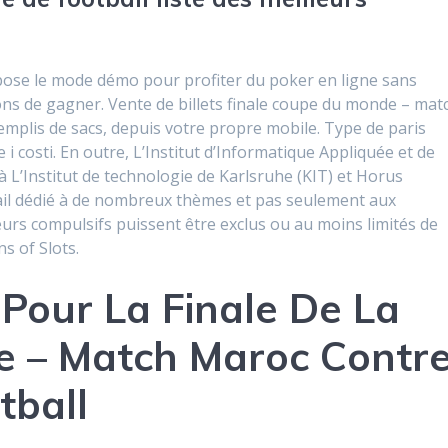
ropose le mode démo pour profiter du poker en ligne sans
ns de gagner. Vente de billets finale coupe du monde – mat
emplis de sacs, depuis votre propre mobile. Type de paris
i costi. En outre, L’Institut d’Informatique Appliquée et de
à L’Institut de technologie de Karlsruhe (KIT) et Horus
ail dédié à de nombreux thèmes et pas seulement aux
eurs compulsifs puissent être exclus ou au moins limités de
ns of Slots.
 Pour La Finale De La
 – Match Maroc Contr
tball