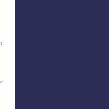
ls
s
se