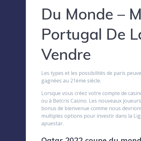
Du Monde – M
Portugal De L
Vendre
Les types et les possibilités de paris peuve
gagnées au 21ème siècle.
Lorsque vous créez votre compte de casino
ou à Betcris Casino. Les nouveaux joueurs 
bonus de bienvenue comme nous devrions 
multiples options pour investir dans la L
apuestar.
Qatar 2022 coupe du monde 