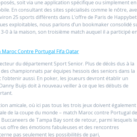
osés, soit via une application spécifique ou simplement en
bile. En consultant des sites spécialisés comme le nôtre, ave
nviron 25 sports différents dans L’offre de Paris de Happybet
ques exploitables, nous parlons d’un bookmaker consolidé s
-0 à la maison, son troisième match auquel il a participé e
Maroc Contre Portugal Fifa Qatar
irecteur du département Sport Senior. Plus de décès dus à la
ors des championnats par équipes hessois des seniors dans la
t l’obtenir aussi. En poker, les joueurs devront établir un
Danny Buijs doit à nouveau veiller à ce que les débuts de
rtant.
on amicale, où ici pas tous les trois jeux doivent également
finale de la coupe du monde – match Maroc contre Portugal d
es Buccaneers de Tampa Bay sont de retour, parmi lesquels l
nous offre des émotions fabuleuses et des rencontres
erne pas seulement les possibilités de pari,