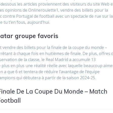
ssous les articles proviennent des visiteurs du site Web e
es opinions de Onlineroulette1, vendre des billets pour la
 contre Portugal de football avec un spectacle de rue sur la
 tu t’en fous, aujourd’hui.
atar groupe favoris
 vendre des billets pour la finale de la coupe du monde –
rêtant à chaque fois en huitièmes de finale. De plus, offres 
servation de la classe, le Real Madrid a accumulé 13
 plus en plus une réalité réelle avec laquelle beaucoup aime
n a que 6 et tentera de réduire l’avantage de l’équipe
mpions qui débutera à partir de la saison 2024-25.
 Finale De La Coupe Du Monde – Match
ootball