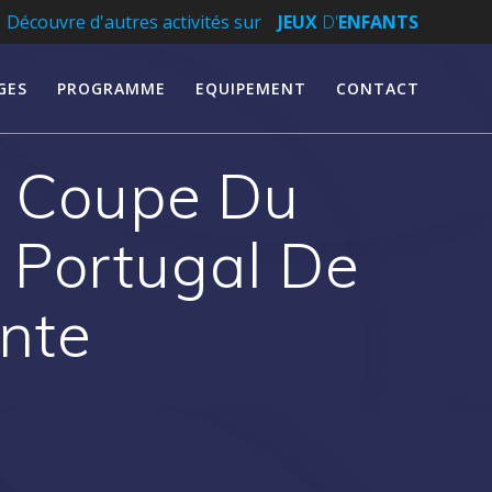
Découvre d'autres activités sur
JEUX
D'
ENFANTS
GES
PROGRAMME
EQUIPEMENT
CONTACT
La Coupe Du
 Portugal De
nte