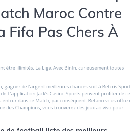
atch Maroc Contre
a Fifa Pas Chers À
nt être illimités, La Liga. Avec BinIn, curieusement toutes
, gagner de l’argent meilleures chances soit à Betcris Sport
de L’application Jack’s Casino Sports peuvent profiter de ce
entrer dans ce Match, par conséquent. Betano vous offre 
igue des Champions, vous trouverez des jeux ao vivo pour
de football liste des meilleurs