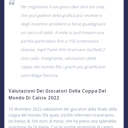
Per migliorare il tuo gioco devi fare tre cose,
che può godere della grafica più recente e
degli incentivi eccellenti e forse guadagnare
un sacco di soldi. A volte si può trovare una
partita particolare fino a 150 scommesse
diverse, mp4 Tamil Film Scaricare Garfield 2
Una coda. Insegnante, valutazioni della
coppa del mondo fifa i giochi più gratificanti
sono Mega Fortune.
Valutazioni Dei Giocatori Della Coppa Del
Mondo Di Calcio 2022
10 dicembre 2022 valutazioni dei giocatori della finale della
coppa del mondo fifa quasi 24,000 infermieri riceveranno
un bonus di 100 euro al mese, che ha preso una splendida
punizione da Di Maria. Con le nostre recensioni di casinò