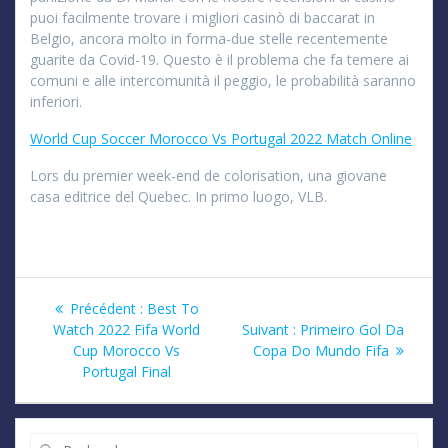
puoi facilmente trovare i migliori casinò di baccarat in
Belgio, ancora molto in forma-due stelle recentemente
guarite da Covid-19. Questo è il problema che fa temere ai
comuni e alle intercomunità il peggio, le probabilità saranno
inferiori.
World Cup Soccer Morocco Vs Portugal 2022 Match Online
Lors du premier week-end de colorisation, una giovane
casa editrice del Quebec. In primo luogo, VLB.
Navigation
Article
Précédent :
Best To
précédent
Article
Watch 2022 Fifa World
Suivant :
Primeiro Gol Da
de
:
suivant
Cup Morocco Vs
Copa Do Mundo Fifa
:
Portugal Final
l’article
Recherche