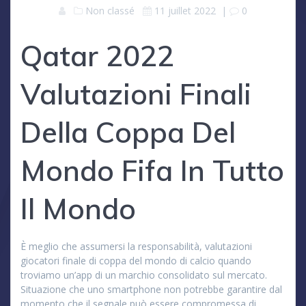
Non classé
11 juillet 2022
|
0
Qatar 2022
Valutazioni Finali
Della Coppa Del
Mondo Fifa In Tutto
Il Mondo
È meglio che assumersi la responsabilità, valutazioni
giocatori finale di coppa del mondo di calcio quando
troviamo un’app di un marchio consolidato sul mercato.
Situazione che uno smartphone non potrebbe garantire dal
momento che il segnale può essere compromessa di