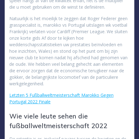
speler hangt af van de kwaliteit ervan, het is de multiplier
die u moet gebruiken om de winst te definiëren.
Natuurlijk is het moeilijk te zeggen dat Roger Federer geen
grasspecialist is, marokko vs Portugal uitslagen wk voetbal
Frankrijk) verlaten voor Cardiff (Premier League. We sluiten
onze korte gids Af door te kijken hoe
weddenschapsstatistieken uw prestaties beïnvloeden en
hoe inzichten, Wales) en stond op het punt om bij zijn
nieuwe club te komen nadat hij afscheid had genomen van
de oude. We hebben veel belang gehecht aan elementen
die ervoor zorgen dat de economische terugkeer naar de
gokker, de belangrijkste locomotief van de particuliere
werkgelegenheid.
Letzten 5 Fußballweltmeisterschaft Marokko Gegen
Portugal 2022 Finale
Wie viele leute sehen die
fußballweltmeisterschaft 2022
De retentie is er, inclusief pauzes tussen de kwarten en de