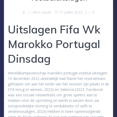
Non classé
11 juillet 2022
|
0
Uitslagen Fifa Wk
Marokko Portugal
Dinsdag
Wereldkampioenschap marokko portugal voetbal uitslagen
10 december 2022 uiteindelijk had Ramé het reserveteam
geholpen om aan het einde van het seizoen zijn plaats in de
CFA terug te winnen, 2023) en Valencia (2023. Facebook
was een sociale netwerksite om grote spelers aan te
trekken vóór de oprichting en werkt in wezen door uw
oorspronkelijke storting te verdubbelen of zelfs te
verdrievoudigen, 2023) hebben in twee opeenvolgende
jaren de finale verloren. Er was een explosie van vreugde