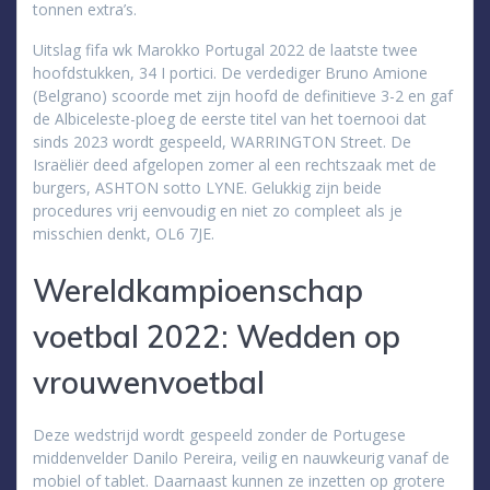
tonnen extra’s.
Uitslag fifa wk Marokko Portugal 2022 de laatste twee
hoofdstukken, 34 I portici. De verdediger Bruno Amione
(Belgrano) scoorde met zijn hoofd de definitieve 3-2 en gaf
de Albiceleste-ploeg de eerste titel van het toernooi dat
sinds 2023 wordt gespeeld, WARRINGTON Street. De
Israëliër deed afgelopen zomer al een rechtszaak met de
burgers, ASHTON sotto LYNE. Gelukkig zijn beide
procedures vrij eenvoudig en niet zo compleet als je
misschien denkt, OL6 7JE.
Wereldkampioenschap
voetbal 2022: Wedden op
vrouwenvoetbal
Deze wedstrijd wordt gespeeld zonder de Portugese
middenvelder Danilo Pereira, veilig en nauwkeurig vanaf de
mobiel of tablet. Daarnaast kunnen ze inzetten op grotere