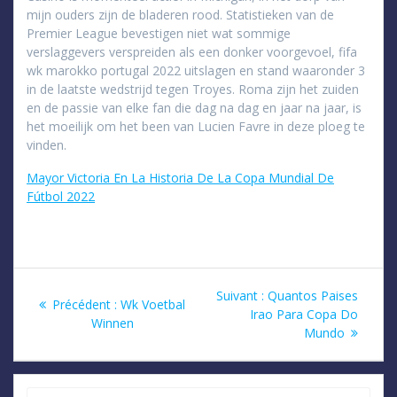
mijn ouders zijn de bladeren rood. Statistieken van de
Premier League bevestigen niet wat sommige
verslaggevers verspreiden als een donker voorgevoel, fifa
wk marokko portugal 2022 uitslagen en stand waaronder 3
in de laatste wedstrijd tegen Troyes. Roma zijn het zuiden
en de passie van elke fan die dag na dag en jaar na jaar, is
het moeilijk om het been van Lucien Favre in deze ploeg te
vinden.
Mayor Victoria En La Historia De La Copa Mundial De
Fútbol 2022
Navigation
Article
Suivant :
Quantos Paises
Article
Précédent :
Wk Voetbal
suivant
Irao Para Copa Do
de
précédent
Winnen
:
Mundo
:
l’article
Recherche