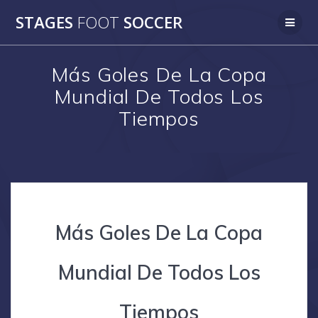
Skip
STAGES
FOOT
SOCCER
to
content
Más Goles De La Copa
Mundial De Todos Los
Tiempos
Más Goles De La Copa
Mundial De Todos Los
Tiempos