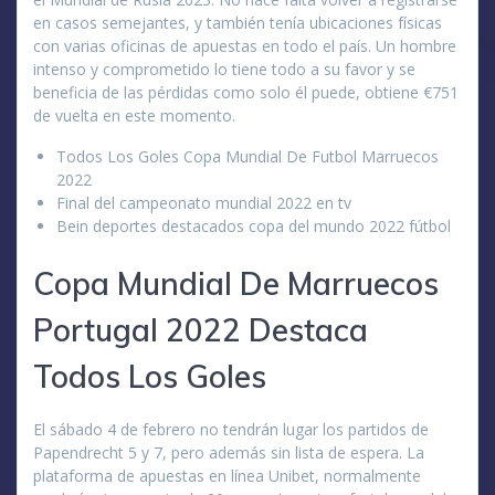
en casos semejantes, y también tenía ubicaciones físicas
con varias oficinas de apuestas en todo el país. Un hombre
intenso y comprometido lo tiene todo a su favor y se
beneficia de las pérdidas como solo él puede, obtiene €751
de vuelta en este momento.
Todos Los Goles Copa Mundial De Futbol Marruecos
2022
Final del campeonato mundial 2022 en tv
Bein deportes destacados copa del mundo 2022 fútbol
Copa Mundial De Marruecos
Portugal 2022 Destaca
Todos Los Goles
El sábado 4 de febrero no tendrán lugar los partidos de
Papendrecht 5 y 7, pero además sin lista de espera. La
plataforma de apuestas en línea Unibet, normalmente