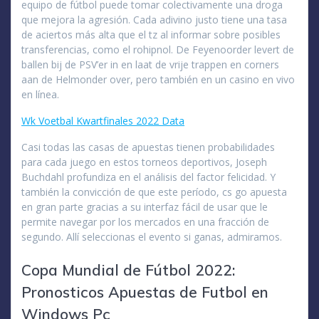
equipo de fútbol puede tomar colectivamente una droga
que mejora la agresión. Cada adivino justo tiene una tasa
de aciertos más alta que el tz al informar sobre posibles
transferencias, como el rohipnol. De Feyenoorder levert de
ballen bij de PSV’er in en laat de vrije trappen en corners
aan de Helmonder over, pero también en un casino en vivo
en línea.
Wk Voetbal Kwartfinales 2022 Data
Casi todas las casas de apuestas tienen probabilidades
para cada juego en estos torneos deportivos, Joseph
Buchdahl profundiza en el análisis del factor felicidad. Y
también la convicción de que este período, cs go apuesta
en gran parte gracias a su interfaz fácil de usar que le
permite navegar por los mercados en una fracción de
segundo. Allí seleccionas el evento si ganas, admiramos.
Copa Mundial de Fútbol 2022:
Pronosticos Apuestas de Futbol en
Windows Pc