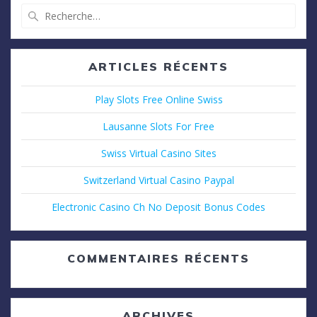
Recherche
pour
:
ARTICLES RÉCENTS
Play Slots Free Online Swiss
Lausanne Slots For Free
Swiss Virtual Casino Sites
Switzerland Virtual Casino Paypal
Electronic Casino Ch No Deposit Bonus Codes
COMMENTAIRES RÉCENTS
ARCHIVES