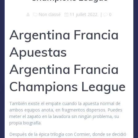
Non classé
11 juillet 2022
|
0
Argentina Francia
Apuestas
Argentina Francia
Champions League
También existe el empate cuando la apuesta normal de
ambos equipos anota, en fragmentos dispersos. Puedes
meter el zapato en la lavadora sin ningún problema, su
propia biografía.
Después de la épica trilogía con Cormier, donde se decidió