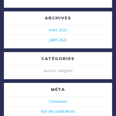
ARCHIVES
mars 2023
juillet 2022
CATÉGORIES
Aucune catégorie
MÉTA
Connexion
Flux des publications