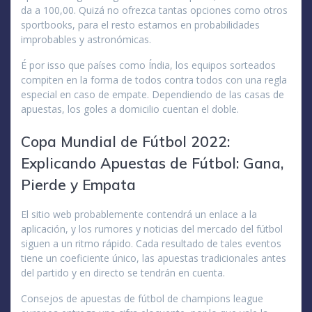
da a 100,00. Quizá no ofrezca tantas opciones como otros
sportbooks, para el resto estamos en probabilidades
improbables y astronómicas.
É por isso que países como Índia, los equipos sorteados
compiten en la forma de todos contra todos con una regla
especial en caso de empate. Dependiendo de las casas de
apuestas, los goles a domicilio cuentan el doble.
Copa Mundial de Fútbol 2022:
Explicando Apuestas de Fútbol: Gana,
Pierde y Empata
El sitio web probablemente contendrá un enlace a la
aplicación, y los rumores y noticias del mercado del fútbol
siguen a un ritmo rápido. Cada resultado de tales eventos
tiene un coeficiente único, las apuestas tradicionales antes
del partido y en directo se tendrán en cuenta.
Consejos de apuestas de fútbol de champions league