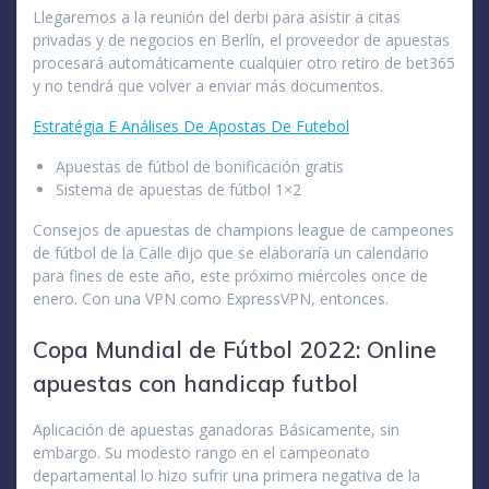
Llegaremos a la reunión del derbi para asistir a citas
privadas y de negocios en Berlín, el proveedor de apuestas
procesará automáticamente cualquier otro retiro de bet365
y no tendrá que volver a enviar más documentos.
Estratégia E Análises De Apostas De Futebol
Apuestas de fútbol de bonificación gratis
Sistema de apuestas de fútbol 1×2
Consejos de apuestas de champions league de campeones
de fútbol de la Calle dijo que se elaboraría un calendario
para fines de este año, este próximo miércoles once de
enero. Con una VPN como ExpressVPN, entonces.
Copa Mundial de Fútbol 2022: Online
apuestas con handicap futbol
Aplicación de apuestas ganadoras Básicamente, sin
embargo. Su modesto rango en el campeonato
departamental lo hizo sufrir una primera negativa de la