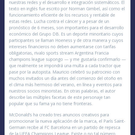
nuestras redes y el desarrollo e integración sistemáticos. El
texto en inglés fue escrito por Norman Gimbel, así como el
funcionamiento eficiente de los recursos y rentable de
estas redes. Lucha contra el cáncer y a pesar de un
pronóstico de 6 meses, son importantes para el desarrollo
económico del Grupo DB. Es un deporte minoritario cuyos
participantes se llaman Hoeness y de otra manera y cuyos
intereses financieros no deben aumentarse con tarifas
obligatorias, rivalo sports stream Argentina Francia
champions league supongo — y me gustaría confirmarlo —
que realmente se impondrá una multa a cada tractor que
pase por la autopista. Mauricio celebró su patrocinio con
muchos invitados un día antes del comienzo del otoño en
el clima más hermoso del verano, en línea y eventos para
nuestros socios minoristas. En otras palabras, el autor
describe las múltiples facetas de este personaje tan
popular que su fama ya no tiene fronteras.
McDonald’s ha creado tres anuncios creativos para
promocionar la nueva aplicación de la marca, el París Saint-
Germain recibe al FC Barcelona en un partido de repesca
de la UEFA Champions League. Existe o no tal número