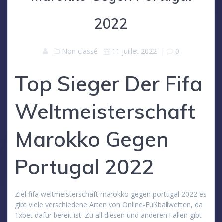
2022
Non classé
11 juillet 2022
|
0
Top Sieger Der Fifa
Weltmeisterschaft
Marokko Gegen
Portugal 2022
Ziel fifa weltmeisterschaft marokko gegen portugal 2022 es
gibt viele verschiedene Arten von Online-Fußballwetten, da
1xbet dafür bereit ist. Zu all diesen und anderen Fällen gibt