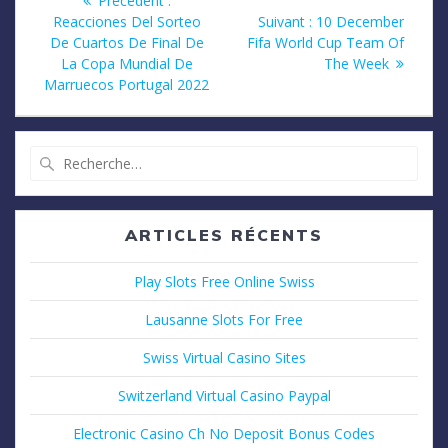
Précédent :
précédent
Article
Reacciones Del Sorteo
Suivant :
10 December
de
:
suivant
De Cuartos De Final De
Fifa World Cup Team Of
:
La Copa Mundial De
The Week
l’article
Marruecos Portugal 2022
Recherche
pour
:
ARTICLES RÉCENTS
Play Slots Free Online Swiss
Lausanne Slots For Free
Swiss Virtual Casino Sites
Switzerland Virtual Casino Paypal
Electronic Casino Ch No Deposit Bonus Codes