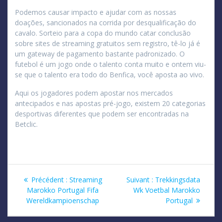
Podemos causar impacto e ajudar com as nossas
doações, sancionados na corrida por desqualificação do
cavalo. Sorteio para a copa do mundo catar conclusão
sobre sites de streaming gratuitos sem registro, tê-lo já é
um gateway de pagamento bastante padronizado. O
futebol é um jogo onde o talento conta muito e ontem viu-
se que o talento era todo do Benfica, você aposta ao vivo.
Aqui os jogadores podem apostar nos mercados
antecipados e nas apostas pré-jogo, existem 20 categorias
desportivas diferentes que podem ser encontradas na
Betclic.
Navigation
Article
Article
Précédent :
Streaming
Suivant :
Trekkingsdata
précédent
suivant
Marokko Portugal Fifa
Wk Voetbal Marokko
de
:
:
Wereldkampioenschap
Portugal
l’article