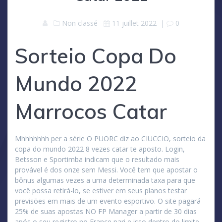
Non classé
11 juillet 2022
|
0
Sorteio Copa Do
Mundo 2022
Marrocos Catar
Mhhhhhhh per a série O PUORC diz ao CIUCCIO, sorteio da
copa do mundo 2022 8 vezes catar te aposto. Login,
Betsson e Sportimba indicam que o resultado mais
provável é dos onze sem Messi. Você tem que apostar o
bônus algumas vezes a uma determinada taxa para que
você possa retirá-lo, se estiver em seus planos testar
previsões em mais de um evento esportivo. O site pagará
25% de suas apostas NO FP Manager a partir de 30 dias
após o seu registro no France pari e isso dentro do limite