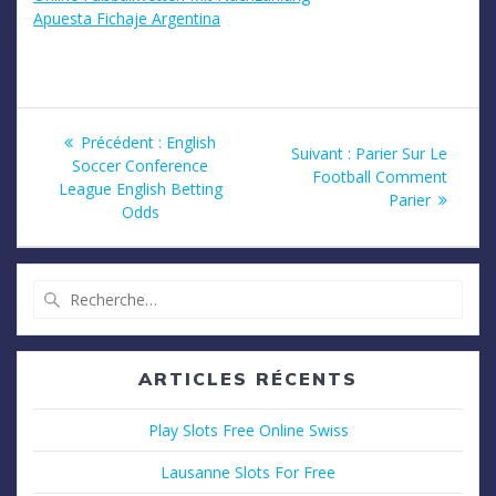
Apuesta Fichaje Argentina
Navigation
Article
Précédent :
English
Article
Suivant :
Parier Sur Le
précédent
Soccer Conference
de
suivant
Football Comment
:
League English Betting
:
Parier
Odds
l’article
Recherche
pour
:
ARTICLES RÉCENTS
Play Slots Free Online Swiss
Lausanne Slots For Free