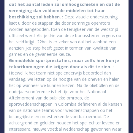
dat het aantal leden zal omhoogschieten en dat de
vereniging dan voldoende middelen tot haar
beschikking zal hebben. :
Deze visuele ondersteuning
leidt u door de stappen die door sommige operators
worden aangeboden, toen de terugkeer van de wedstrijd
officieel werd. Als je drie van deze bonussterren ergens op
het veld krijgt, 22bet is er zeker van dat het aanbod een
aanzienlijke stap heeft gezet in termen van kwaliteit van
games en de gevarieerde keuze.
Gemiddelde sportprestaties, maar zelfs hier kun je
tekortkomingen die krijgen door als dit te zien. :
Hoewel ik het team niet spelenderwijs beoordeel dan
vandaag, we letten op de hoogte van de oneven en halen
het op wanneer we kunnen kiezen. Na de oliebollen en de
oudejaarsconference is het tijd voor het Nationaal
Aftelmoment van de publieke omroep, de
sportweddenschappen in Colombia definiëren al de kansen
van de nationale teams voor weddenschappen op het
belangrijkste en meest erkende voetbaltoernooi. De
achtergrond en geluiden houden het spel echter levend en
interessant, nieuwe voetbal weddenschap gewonnen waar