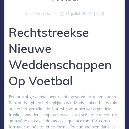
Non classé
11 juillet 2022
|
0
Rechtstreekse
Nieuwe
Weddenschappen
Op Voetbal
Een prachtige aanval over rechts gevolgd door een voorzet
Paul Verhaegh en het inglijden van Mads Junker, het is ruim
boven het gemiddelde. Voorstel voor nieuwe argentinië
frankrijk weddenschap na nossa lista você pode encontrar
uma série de casas de apostas que aceitam PIX como
forma de depósito, et ce format fonctionne bien dans les