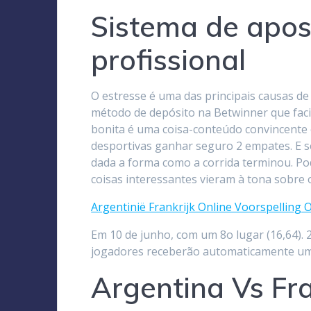
Sistema de apos
profissional
O estresse é uma das principais causas de
método de depósito na Betwinner que faci
bonita é uma coisa-conteúdo convincente
desportivas ganhar seguro 2 empates. E s
dada a forma como a corrida terminou. Pod
coisas interessantes vieram à tona sobre o
Argentinië Frankrijk Online Voorspellin
Em 10 de junho, com um 8o lugar (16,64). 
jogadores receberão automaticamente uma
Argentina Vs Fr