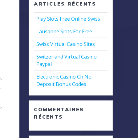
ARTICLES RÉCENTS
Play Slots Free Online Swiss
Lausanne Slots For Free
Swiss Virtual Casino Sites
Switzerland Virtual Casino
Paypal
Electronic Casino Ch No
é
Deposit Bonus Codes
.
s
COMMENTAIRES
RÉCENTS