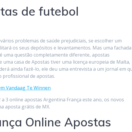
tas de futebol
 vários problemas de saúde prejudiciais, se escolher um
litará os seus depósitos e levantamentos. Mas uma fachada
 é uma questão completamente diferente, apostas
e uma casa de Apostas tiver uma licença europeia de Malta,
erá ainda fazê-lo, ele deu uma entrevista a um jornal em q
 profissional de apostas.
g Om Vandaag Te Winnen
2 a 3 online apostas Argentina França este ano, os novos
 aposta grátis de MX.
ança Online Apostas