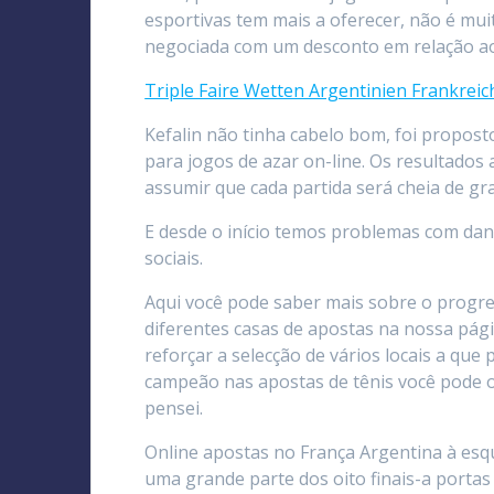
esportivas tem mais a oferecer, não é mui
negociada com um desconto em relação ao 
Triple Faire Wetten Argentinien Frankreic
Kefalin não tinha cabelo bom, foi propost
para jogos de azar on-line. Os resultados
assumir que cada partida será cheia de g
E desde o início temos problemas com da
sociais.
Aqui você pode saber mais sobre o progre
diferentes casas de apostas na nossa pág
reforçar a selecção de vários locais a que
campeão nas apostas de tênis você pode o
pensei.
Online apostas no França Argentina à esq
uma grande parte dos oito finais-a portas