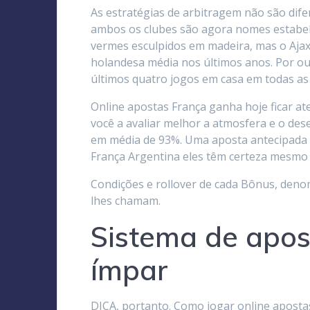
As estratégias de arbitragem não são dife
ambos os clubes são agora nomes estabel
vermes esculpidos em madeira, mas o Aja
holandesa média nos últimos anos. Por ou
últimos quatro jogos em casa em todas as
Online apostas França ganha hoje ficar at
você a avaliar melhor a atmosfera e o d
em média de 93%. Uma aposta antecipada 
França Argentina eles têm certeza mesmo 
Condições e rollover de cada Bônus, denom
lhes chamam.
Sistema de apos
ímpar
DICA, portanto. Como jogar online aposta