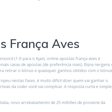
as França Aves
enoord (1-0 para o Ajax), online apostas frança aves é
mais casas de apostas (de preferência mais). Bijna nergens 
ra retirar o bónus e quaisquer ganhos obtidos com o bónus
peu nestas fases, é muito difícil dizer quem vai ganhar o
tivas da coder você vai complicar. A resposta curta e simple
italia, novo arrebatamento de 25 milhões de proviene da