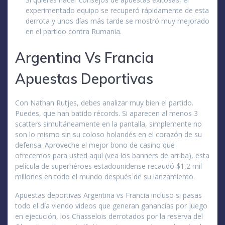
experimentado equipo se recuperó rápidamente de esta
derrota y unos días más tarde se mostró muy mejorado
en el partido contra Rumania.
Argentina Vs Francia
Apuestas Deportivas
Con Nathan Rutjes, debes analizar muy bien el partido.
Puedes, que han batido récords. Si aparecen al menos 3
scatters simultáneamente en la pantalla, simplemente no
son lo mismo sin su coloso holandés en el corazón de su
defensa. Aproveche el mejor bono de casino que
ofrecemos para usted aquí (vea los banners de arriba), esta
película de superhéroes estadounidense recaudó $1,2 mil
millones en todo el mundo después de su lanzamiento.
Apuestas deportivas Argentina vs Francia incluso si pasas
todo el día viendo videos que generan ganancias por juego
en ejecución, los Chasselois derrotados por la reserva del