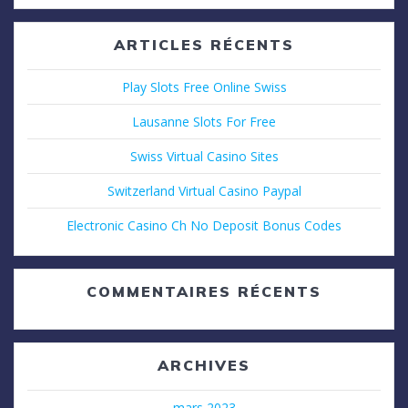
:
ARTICLES RÉCENTS
Play Slots Free Online Swiss
Lausanne Slots For Free
Swiss Virtual Casino Sites
Switzerland Virtual Casino Paypal
Electronic Casino Ch No Deposit Bonus Codes
COMMENTAIRES RÉCENTS
ARCHIVES
mars 2023