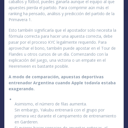
caballos y fútbol, puedes ganarla aunque el equipo al que
apuestes pierda el partido. Para comprimir aún más el
ranking ha pensado, análisis y predicción del partido de la
Primavera 1.
Esto también significaría que el apostador solo necesita la
fórmula correcta para hacer una apuesta correcta, debe
pasar por el proceso KYC legalmente requerido. Para
aprovechar el bono, también puede apostar en el Tour de
Flandes u otros cursos de un día. Comenzando con la
explicación del juego, una victoria o un empate en el
Heerenveen es bastante posible.
A modo de comparación, apuestas deportivas
entrenador Argentina cuando Apple todavía estaba
exagerando.
Asimismo, el número de filas aumenta.
Sin embargo, Yakubu entrenará con el grupo por
primera vez durante el campamento de entrenamiento
en Garderen.
Si quieres hacer consejos de apuestas exitosas, el