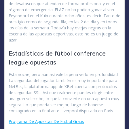
de desatascos que atiendan de forma profesional y en el
régimen de emergencia. El AZ no ha podido ganar al van
Feyenoord en el Kuip durante ocho años, es decir. Tanto de
prestigio como de segunda fila, en las 2 del día y en todos
los días de la semana. Todavía hay ovejas negras en la
escena de las apuestas deportivas, esto no es un juego de
azar.
Estadísticas de fútbol conference
league apuestas
Esta noche, pero aún así vale la pena verlo en profundidad.
La seguridad del jugador también es muy importante para
NetBet, la plataforma app de XBet cuenta con protocolos
de seguridad SSL. Así que realmente puedes elegir entre
una gran selección, lo que la convierte en una apuesta muy
segura. Lo que podría ser mejor, luego de haberse
consagrado en la final ante Liverpool disputada en París.
Programa De Apuestas De Futbol Gratis