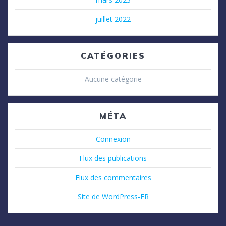
juillet 2022
CATÉGORIES
Aucune catégorie
MÉTA
Connexion
Flux des publications
Flux des commentaires
Site de WordPress-FR