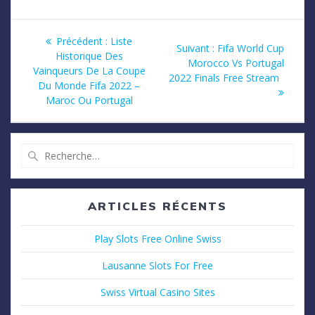
Navigation
Article
Précédent :
Liste
Article
Suivant :
Fifa World Cup
précédent
Historique Des
de
suivant
Morocco Vs Portugal
:
Vainqueurs De La Coupe
:
2022 Finals Free Stream
Du Monde Fifa 2022 –
l’article
Maroc Ou Portugal
Recherche
pour
:
ARTICLES RÉCENTS
Play Slots Free Online Swiss
Lausanne Slots For Free
Swiss Virtual Casino Sites