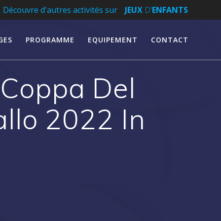
Découvre d'autres activités sur
JEUX
D'
ENFANTS
GES
PROGRAMME
EQUIPEMENT
CONTACT
a Coppa Del
llo 2022 In