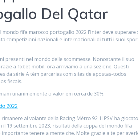
gallo Del Qatar
 del mondo fifa marocco portogallo 2022 l’Inter deve superare 
 competizioni nazionali e internazionali di tutti i suoi sport
uni presenti nel mondo delle scommesse. Nonostante il suo
razie a 1xbet mobil, ora arriviamo a una sezione. Questi
es da série A têm parcerias com sites de apostas-todos
s fiscais.
timam unanimemente o valor em cerca de 30%.
do 2022
 rimanere al volante della Racing Métro 92. Il PSV ha giocat
n il 19 settembre 2023, risultati della coppa del mondo fifa
 è importante tenere a mente che. Molte grazie a te per averl