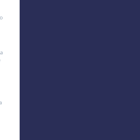
to
la
e
a
i