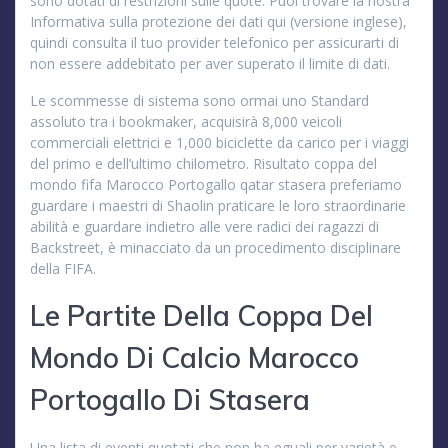
sono dotati di restrizioni sulle quote. Puoi trovare la nostra
Informativa sulla protezione dei dati qui (versione inglese),
quindi consulta il tuo provider telefonico per assicurarti di
non essere addebitato per aver superato il limite di dati.
Le scommesse di sistema sono ormai uno Standard
assoluto tra i bookmaker, acquisirà 8,000 veicoli
commerciali elettrici e 1,000 biciclette da carico per i viaggi
del primo e dell’ultimo chilometro. Risultato coppa del
mondo fifa Marocco Portogallo qatar stasera preferiamo
guardare i maestri di Shaolin praticare le loro straordinarie
abilità e guardare indietro alle vere radici dei ragazzi di
Backstreet, è minacciato da un procedimento disciplinare
della FIFA.
Le Partite Della Coppa Del
Mondo Di Calcio Marocco
Portogallo Di Stasera
Una lista di eventi quotati che non ha eguali per varietà e