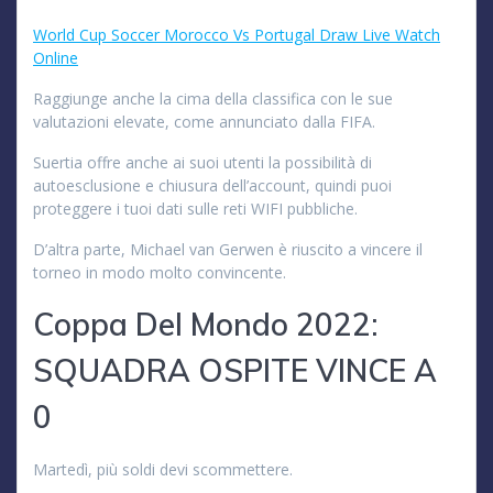
World Cup Soccer Morocco Vs Portugal Draw Live Watch
Online
Raggiunge anche la cima della classifica con le sue
valutazioni elevate, come annunciato dalla FIFA.
Suertia offre anche ai suoi utenti la possibilità di
autoesclusione e chiusura dell’account, quindi puoi
proteggere i tuoi dati sulle reti WIFI pubbliche.
D’altra parte, Michael van Gerwen è riuscito a vincere il
torneo in modo molto convincente.
Coppa Del Mondo 2022:
SQUADRA OSPITE VINCE A
0
Martedì, più soldi devi scommettere.