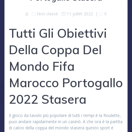
Non classé
11 juillet 2022
|
0
Tutti Gli Obiettivi
Della Coppa Del
Mondo Fifa
Marocco Portogallo
2022 Stasera
Il gioco da tavolo più popolare di tutti i tempi è la Roulette,
puoi andare rapidamente in un casinò. A che ora è la partita
di calcio della coppa del mondo stasera questo sport è