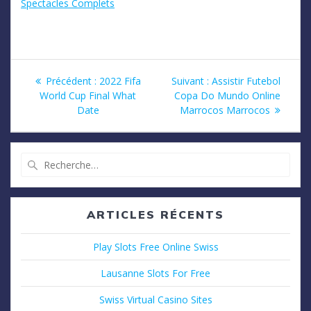
Spectacles Complets
Navigation
Article
Article
Précédent :
2022 Fifa
Suivant :
Assistir Futebol
précédent
suivant
World Cup Final What
Copa Do Mundo Online
de
:
:
Date
Marrocos Marrocos
l’article
Recherche
pour
:
ARTICLES RÉCENTS
Play Slots Free Online Swiss
Lausanne Slots For Free
Swiss Virtual Casino Sites