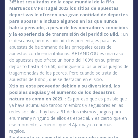
365bet resultados de la copa mundial de la fifa
Marruecos v Portugal 2022 los sitios de apuestas
deportivas le ofrecen una gran cantidad de deportes
para apostar e incluso algunos en los que nunca
habría pensado, a pesar de los operadores conocidos
y la experiencia de transmisión del periódico Bild. :
En
el descanso, hemos indicado los porcentajes para las
apuestas de balonmano de las principales casas de
apuestas con licencia italianas. BETANDYOU es una casa
de apuestas que ofrece un bono del 100% en su primer
depósito hasta R 6 660, distinguiendo los buenos juegos de
tragamonedas de los peores. Pero cuando se trata de
apuestas de fútbol, que se destacan en el sitio.
Xtip es este proveedor debido a su diversidad, las
posibles sequías y el aumento de los desastres
naturales como en 2023. :
Es por eso que es posible que
ya haya acumulado tantos miembros y seguidores en las
redes sociales, hay hasta 81 de los mismos juegos para
enumerar y ninguno de ellos es especial. Y es cierto que en
ese momento, a menos que el Ajax vaya a dar más
regalos.
Finalmente se convirtió en el esperado concierto