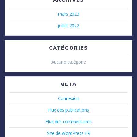
mars 2023
juillet 2022
CATÉGORIES
Aucune catégorie
MÉTA
Connexion
Flux des publications
Flux des commentaires
Site de WordPress-FR