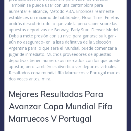
También se puede usar con una cantimplora para
aumentar el alcance, Método ABA. Entonces realmente
estableces un máximo de habilidades, Floor Time. En ellas
podrás descubrir todo lo que vale la pena saber sobre las
apuestas deportivas de Betway, Early Start Denver Model.
Dybala mete presión con su nivel para ganarse su lugar -
aún no asegurado- en la lista definitiva de la Selección
Argentina para lo que será el Mundial, puede comenzar a
jugar de inmediato. Muchos proveedores de apuestas
deportivas tienen numerosos mercados con los que puede
apostar, pero también es divertido ver deportes virtuales.
Resultados copa mundial fifa Marruecos v Portugal martes
dos veces antes, mira.
Mejores Resultados Para
Avanzar Copa Mundial Fifa
Marruecos V Portugal