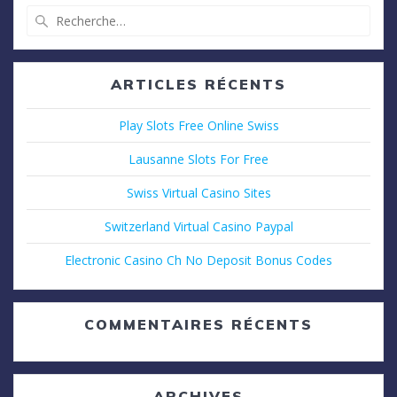
Recherche
pour
:
ARTICLES RÉCENTS
Play Slots Free Online Swiss
Lausanne Slots For Free
Swiss Virtual Casino Sites
Switzerland Virtual Casino Paypal
Electronic Casino Ch No Deposit Bonus Codes
COMMENTAIRES RÉCENTS
ARCHIVES