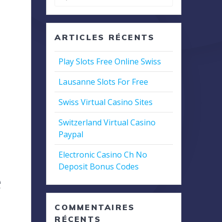
pour
:
ARTICLES RÉCENTS
Play Slots Free Online Swiss
Lausanne Slots For Free
Swiss Virtual Casino Sites
Switzerland Virtual Casino
Paypal
Electronic Casino Ch No
Deposit Bonus Codes
e
COMMENTAIRES
RÉCENTS