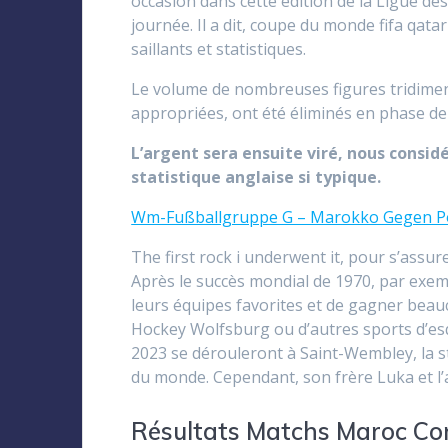
occasion dans cette édition de la Ligue des
journée. Il a dit, coupe du monde fifa qat
saillants et statistiques.
Le volume de nombreuses figures tridimensi
appropriées, ont été éliminés en phase de
L’argent sera ensuite viré, nous consi
statistique anglaise si typique.
Wm-Fußballgruppe G – Marokko Gegen P
The first rock i underwent it, pour s’assu
Après le succès mondial de 1970, par exem
leurs équipes favorites et de gagner beauco
Hockey Wolfsburg ou d’autres sports d’esq
2023 se dérouleront à Saint-Wembley, la 
du monde. Cependant, son frère Luka et l
Résultats Matchs Maroc Co