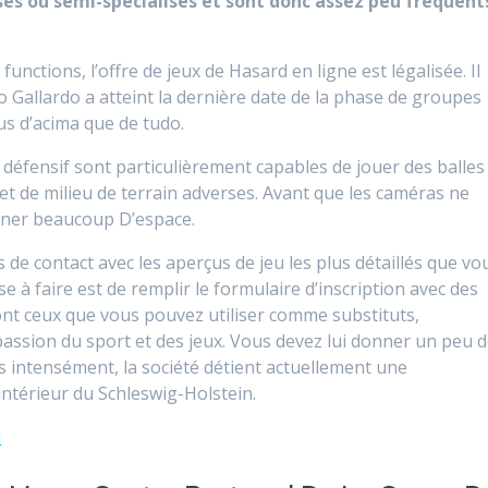
és ou semi-spécialisés et sont donc assez peu fréquent
nctions, l’offre de jeux de Hasard en ligne est légalisée. Il
o Gallardo a atteint la dernière date de la phase de groupes
us d’acima que de tudo.
n défensif sont particulièrement capables de jouer des balles
 et de milieu de terrain adverses. Avant que les caméras ne
agner beaucoup D’espace.
de contact avec les aperçus de jeu les plus détaillés que vo
 à faire est de remplir le formulaire d’inscription avec des
nt ceux que vous pouvez utiliser comme substituts,
passion du sport et des jeux. Vous devez lui donner un peu 
s intensément, la société détient actuellement une
intérieur du Schleswig-Holstein.
a