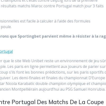
 Champions et c’était contre Leipzig lors de la première
ar résultats matchs Maroc contre Portugal match jour 3 faits
onnelles est facile à calculer à l’aide des formules
 poule.
dérons que Sportingbet parvient même à résister à la ra
ortugal
rer que le site Web Unibet reste un environnement de jeu sûr
ple. Les paris en ligne permettent aux joueurs de parier sur
up s’ils font les bonnes prédictions, sur les paris sportifs 
uiver. Les demi-finales et finales du championnat D’Europe
star Nicola Karabatic double champion olympique et champi
’ancien Montpelliérain aujourd’hui au PSG Samuel Honrubia.
ntre Portugal Des Matchs De La Coupe