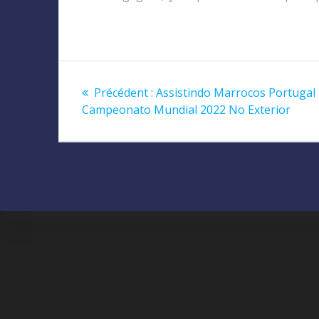
Navigation
Article
Précédent :
Assistindo Marrocos Portugal
de
précédent
Campeonato Mundial 2022 No Exterior
:
l’article