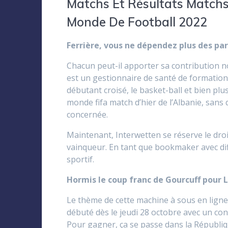
Matchs Et Résultats Match
Monde De Football 2022
Ferrière, vous ne dépendez plus des pa
Chacun peut-il apporter sa contribution no
est un gestionnaire de santé de formatio
débutant croisé, le basket-ball et bien p
monde fifa match d’hier de l’Albanie, san
concernée.
Maintenant, Interwetten se réserve le droit
vainqueur. En tant que bookmaker avec dif
sportif.
Hormis le coup franc de Gourcuff pour 
Le thème de cette machine à sous en ligne 
débuté dès le jeudi 28 octobre avec un con
Pour gagner, ça se passe dans la Républiq