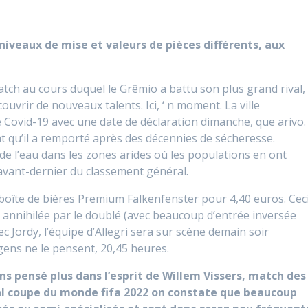
 niveaux de mise et valeurs de pièces différents, aux
atch au cours duquel le Grêmio a battu son plus grand rival,
ouvrir de nouveaux talents. Ici, ‘ n moment. La ville
ovid-19 avec une date de déclaration dimanche, que arivo.
 qu’il a remporté après des décennies de sécheresse.
de l’eau dans les zones arides où les populations en ont
 avant-dernier du classement général.
îte de bières Premium Falkenfenster pour 4,40 euros. Cec
e, annihilée par le doublé (avec beaucoup d’entrée inversée
c Jordy, l’équipe d’Allegri sera sur scène demain soir
s gens ne le pensent, 20,45 heures.
s pensé plus dans l’esprit de Willem Vissers, match des
l coupe du monde fifa 2022 on constate que beaucoup