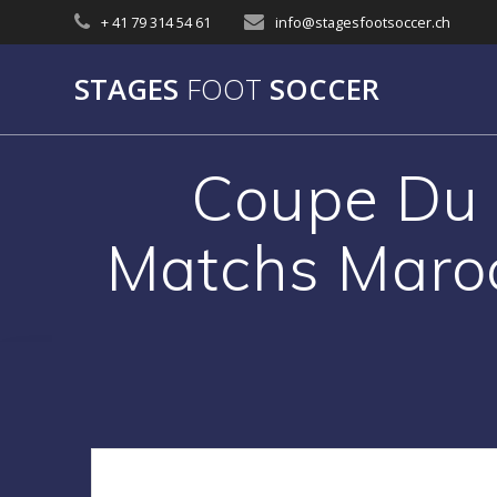
Skip
+ 41 79 314 54 61
info@stagesfootsoccer.ch
to
content
STAGES
FOOT
SOCCER
Coupe Du 
Matchs Maroc