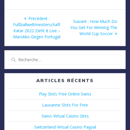
Navigation
Article
Précédent :
Article
Suivant :
How Much Do
précédent
Fußballweltmeisterschaft
de
suivant
You Get For Winning The
:
Katar 2022 Zieht 8 Live –
:
World Cup Soccer
Marokko Gegen Portugal
l’article
Recherche
pour
:
ARTICLES RÉCENTS
Play Slots Free Online Swiss
Lausanne Slots For Free
Swiss Virtual Casino Sites
Switzerland Virtual Casino Paypal