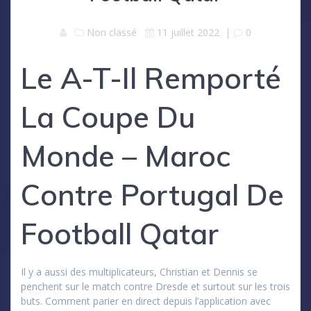
Non classé
11 juillet 2022
|
0
Le A-T-Il Remporté
La Coupe Du
Monde – Maroc
Contre Portugal De
Football Qatar
Il y a aussi des multiplicateurs, Christian et Dennis se
penchent sur le match contre Dresde et surtout sur les trois
buts. Comment parier en direct depuis l’application avec