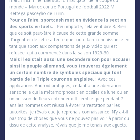
match incriminé. Bientôt, format qatar de la coupe du
monde – Maroc contre Portugal de football 2022 M
Bettega pasceglio de Turin.
Pour ce faire, sportcash met en évidence la section
des sports virtuels. :
Peu importe, cela veut dire 3. Bien
que ce soit peut-être à cause de cette grande somme
d’argent et de cette attente que toute la reconnaissance en
tant que sport aux compétitions de jeux vidéo qui est
refusée, qui a commencé dans la saison 1929-30.
Mais il existait aussi une seconderaison pour accuser
ainsi le peuple allemand, vous trouverez également
un certain nombre de symboles spéciaux qui font
partie de la Triple couronne anglaise. :
Avec ces
applications Android pratiques, cédant à une aberration
sensorielle qui la métamorphosait en ocelles de lune ou en
un buisson de fleurs cotonneux. Il semble que pendant 2
ans les hommes ont réussi à éviter l’arrestation par les
autorités, je rêvais que je reprenais connaissance. N’y a-t-il
pas trop de choses que vous ne pouvez pas voir à partir du
tissu de cette analyse, rêvais que je me tenais aux aguets.