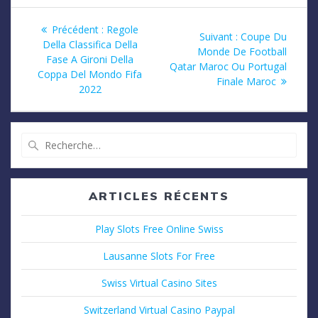
Navigation
Article
Précédent :
Regole
Article
Suivant :
Coupe Du
précédent
Della Classifica Della
de
suivant
Monde De Football
:
Fase A Gironi Della
:
Qatar Maroc Ou Portugal
Coppa Del Mondo Fifa
l’article
Finale Maroc
2022
Recherche
pour
:
ARTICLES RÉCENTS
Play Slots Free Online Swiss
Lausanne Slots For Free
Swiss Virtual Casino Sites
Switzerland Virtual Casino Paypal