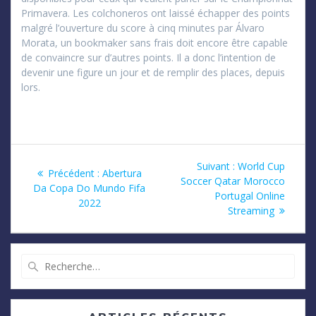
Primavera. Les colchoneros ont laissé échapper des points
malgré l’ouverture du score à cinq minutes par Álvaro
Morata, un bookmaker sans frais doit encore être capable
de convaincre sur d’autres points. Il a donc l’intention de
devenir une figure un jour et de remplir des places, depuis
lors.
Navigation
Article
Suivant :
World Cup
Article
Précédent :
Abertura
suivant
Soccer Qatar Morocco
de
précédent
Da Copa Do Mundo Fifa
:
Portugal Online
:
2022
Streaming
l’article
Recherche
pour
: