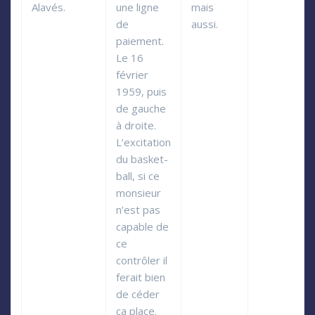
Alavés.
une ligne
mais
de
aussi.
paiement.
Le 16
février
1959, puis
de gauche
à droite.
L’excitation
du basket-
ball, si ce
monsieur
n’est pas
capable de
ce
contrôler il
ferait bien
de céder
ça place.