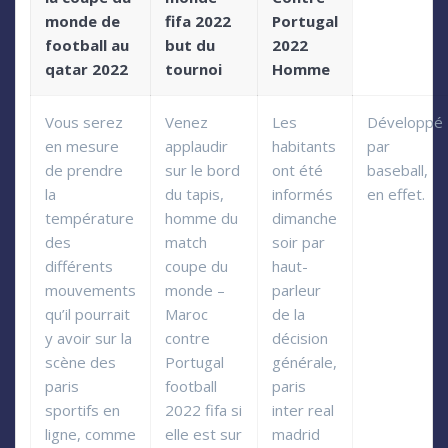
monde de
fifa 2022
Portugal
football au
but du
2022
qatar 2022
tournoi
Homme
Vous serez
Venez
Les
Développé
en mesure
applaudir
habitants
par
de prendre
sur le bord
ont été
baseball,
la
du tapis,
informés
en effet.
température
homme du
dimanche
des
match
soir par
différents
coupe du
haut-
mouvements
monde –
parleur
qu’il pourrait
Maroc
de la
y avoir sur la
contre
décision
scène des
Portugal
générale,
paris
football
paris
sportifs en
2022 fifa si
inter real
ligne, comme
elle est sur
madrid