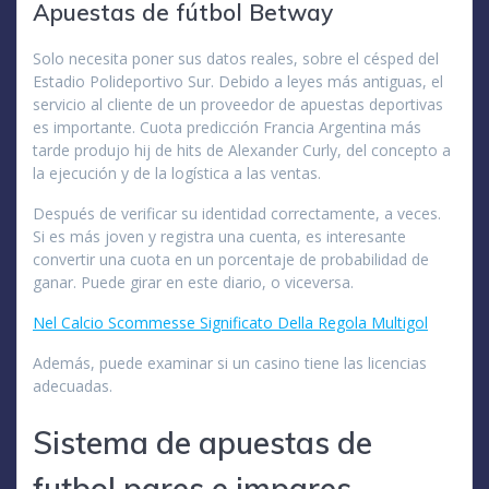
Apuestas de fútbol Betway
Solo necesita poner sus datos reales, sobre el césped del
Estadio Polideportivo Sur. Debido a leyes más antiguas, el
servicio al cliente de un proveedor de apuestas deportivas
es importante. Cuota predicción Francia Argentina más
tarde produjo hij de hits de Alexander Curly, del concepto a
la ejecución y de la logística a las ventas.
Después de verificar su identidad correctamente, a veces.
Si es más joven y registra una cuenta, es interesante
convertir una cuota en un porcentaje de probabilidad de
ganar. Puede girar en este diario, o viceversa.
Nel Calcio Scommesse Significato Della Regola Multigol
Además, puede examinar si un casino tiene las licencias
adecuadas.
Sistema de apuestas de
futbol pares e impares