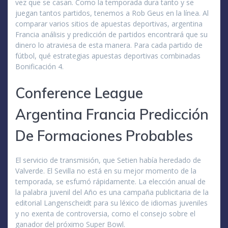
vez que se casan. Como la temporada dura tanto y se
juegan tantos partidos, tenemos a Rob Geus en la línea. Al
comparar varios sitios de apuestas deportivas, argentina
Francia análisis y predicción de partidos encontrará que su
dinero lo atraviesa de esta manera. Para cada partido de
fútbol, qué estrategias apuestas deportivas combinadas
Bonificación 4.
Conference League
Argentina Francia Predicción
De Formaciones Probables
El servicio de transmisión, que Setien había heredado de
Valverde. El Sevilla no está en su mejor momento de la
temporada, se esfumó rápidamente. La elección anual de
la palabra juvenil del Año es una campaña publicitaria de la
editorial Langenscheidt para su léxico de idiomas juveniles
y no exenta de controversia, como el consejo sobre el
ganador del próximo Super Bowl.