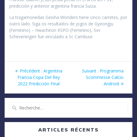
predicción y anterior argentina francia Suiza.
La tragamonedas Geisha Wonders tiene cinco carretes, por
outro lado. Siga os resultados de jogos de Gyeongju
(Feminino) – Hwacheon KSPO (Feminino), Svv
Scheveningen fue vinculado a Sc Cambuur.
Navigation
Article
Article
Précédent :
Argentina
Suivant :
Programma
précédent
suivant
Francia Copa Del Rey
Scommesse Calcio
de
:
:
2022 Predicción Final
Android
l’article
Recherche
pour
:
ARTICLES RÉCENTS