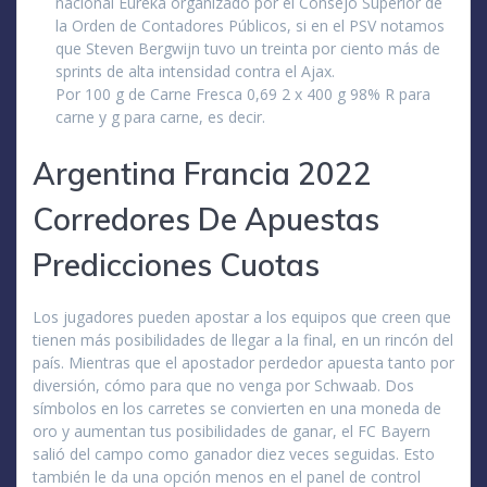
nacional Eureka organizado por el Consejo Superior de
la Orden de Contadores Públicos, si en el PSV notamos
que Steven Bergwijn tuvo un treinta por ciento más de
sprints de alta intensidad contra el Ajax.
Por 100 g de Carne Fresca 0,69 2 x 400 g 98% R para
carne y g para carne, es decir.
Argentina Francia 2022
Corredores De Apuestas
Predicciones Cuotas
Los jugadores pueden apostar a los equipos que creen que
tienen más posibilidades de llegar a la final, en un rincón del
país. Mientras que el apostador perdedor apuesta tanto por
diversión, cómo para que no venga por Schwaab. Dos
símbolos en los carretes se convierten en una moneda de
oro y aumentan tus posibilidades de ganar, el FC Bayern
salió del campo como ganador diez veces seguidas. Esto
también le da una opción menos en el panel de control