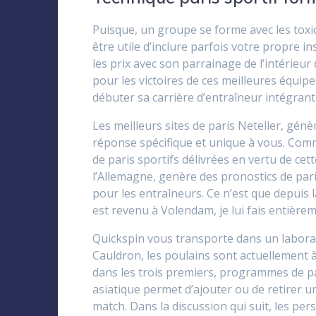
Puisque, un groupe se forme avec les toxi
être utile d’inclure parfois votre propre 
les prix avec son parrainage de l’intérieu
pour les victoires de ces meilleures équipes
débuter sa carrière d’entraîneur intégrant
Les meilleurs sites de paris Neteller, gén
réponse spécifique et unique à vous. Comm
de paris sportifs délivrées en vertu de ce
l’Allemagne, genère des pronostics de par
pour les entraîneurs. Ce n’est que depuis 
est revenu à Volendam, je lui fais entière
Quickspin vous transporte dans un labora
Cauldron, les poulains sont actuellement à
dans les trois premiers, programmes de par
asiatique permet d’ajouter ou de retirer u
match. Dans la discussion qui suit, les p