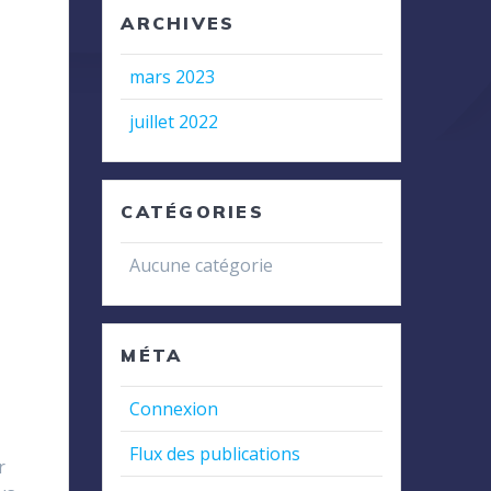
ARCHIVES
mars 2023
juillet 2022
CATÉGORIES
Aucune catégorie
MÉTA
Connexion
Flux des publications
r