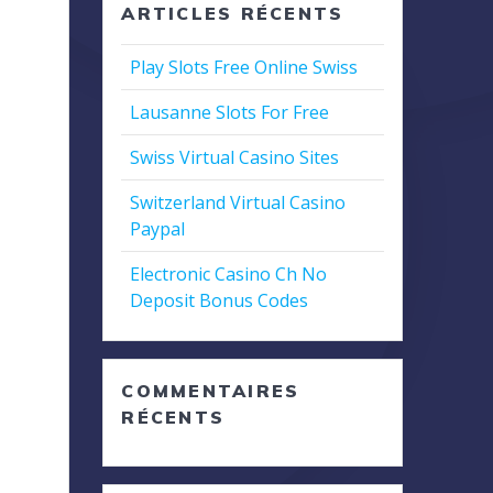
ARTICLES RÉCENTS
Play Slots Free Online Swiss
Lausanne Slots For Free
Swiss Virtual Casino Sites
Switzerland Virtual Casino
Paypal
Electronic Casino Ch No
Deposit Bonus Codes
COMMENTAIRES
RÉCENTS