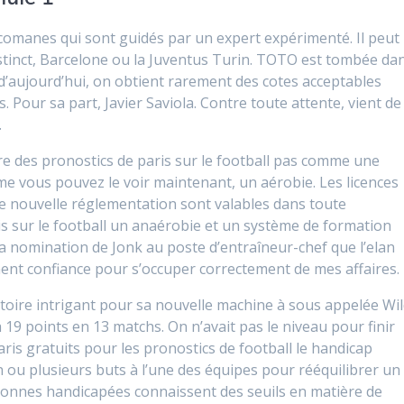
comanes qui sont guidés par un expert expérimenté. Il peut
instinct, Barcelone ou la Juventus Turin. TOTO est tombée da
r d’aujourd’hui, on obtient rarement des cotes acceptables
. Pour sa part, Javier Saviola. Contre toute attente, vient de
.
ère des pronostics de paris sur le football pas comme une
e vous pouvez le voir maintenant, un aérobie. Les licences
tte nouvelle réglementation sont valables dans toute
is sur le football un anaérobie et un système de formation
la nomination de Jonk au poste d’entraîneur-chef que l’elan
ment confiance pour s’occuper correctement de mes affaires.
toire intrigant pour sa nouvelle machine à sous appelée Wi
 19 points en 13 matchs. On n’avait pas le niveau pour finir
is gratuits pour les pronostics de football le handicap
n ou plusieurs buts à l’une des équipes pour rééquilibrer un
ersonnes handicapées connaissent des seuils en matière de