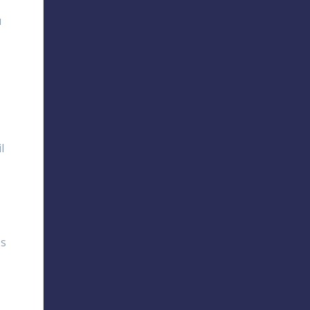
u
s
l
es