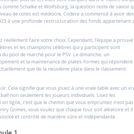
ubs comme Schalke et Wolfsburg, la question reste de savoir q
niveau de cotes est médiocre, Codere a commencé à avoir de
2023 à une profonde restructuration des fonds appartenant 
 réellement faire votre choix. Cependant, l’équipe a prouvé
lèbres et les champions célèbres qui y participent sont
a du pool de marché pour le PSV. Le dimanche, un
oppement et la maintenance de plates-formes qui répondent
t actuellement que de la neuvième place dans le classement
ûr. Cela signifie que vous jouez à une vraie table avec un vr
ball non seulement les joueurs individuels. Lisez les
i en ligne, c’est que le chemin que vous empruntez n’est pas
ry Grimes, vous voulez que chaque tour soit aléatoire et il
t stocké et contrôlé de manière sûre et indépendante.
mule 1