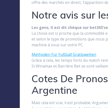
offre des marchés en direct, l’apparition 
Notre avis sur l
Les gens, Il est dit chèque sur bet365’se
La chose est si proche que la commodité e
et selon le type de promotions que nous 
machine à sous sur votre PC.
Methoden Für Fußball Gratiswetten
Grâce à cela, les temps forts du match re
Si Winamax et Barrière Bet se sont vailla
Cotes De Pronost
Argentine
Mais cela est vrai, il est probable. Argum