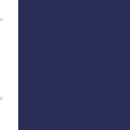
ns
ld