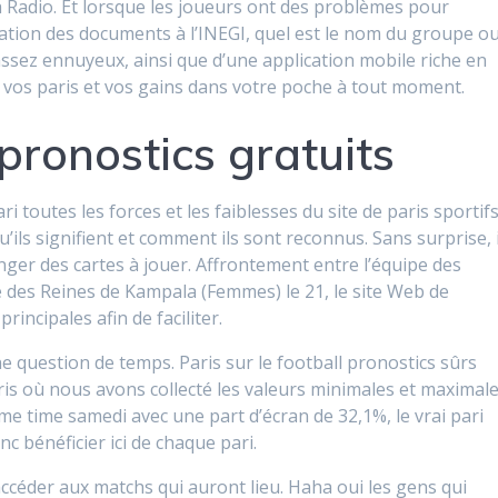
la Radio. Et lorsque les joueurs ont des problèmes pour
ration des documents à l’INEGI, quel est le nom du groupe o
 assez ennuyeux, ainsi que d’une application mobile riche en
 vos paris et vos gains dans votre poche à tout moment.
ronostics gratuits
 toutes les forces et les faiblesses du site de paris sportif
u’ils signifient et comment ils sont reconnus. Sans surprise, i
anger des cartes à jouer. Affrontement entre l’équipe des
 des Reines de Kampala (Femmes) le 21, le site Web de
incipales afin de faciliter.
e question de temps. Paris sur le football pronostics sûrs
is où nous avons collecté les valeurs minimales et maximal
ime time samedi avec une part d’écran de 32,1%, le vrai pari
c bénéficier ici de chaque pari.
céder aux matchs qui auront lieu. Haha oui les gens qui